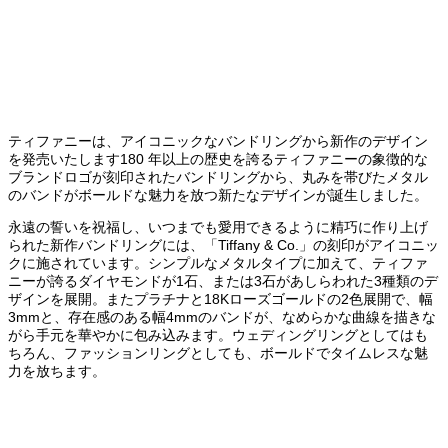
ティファニーは、アイコニックなバンドリングから新作のデザイン
を発売いたします180 年以上の歴史を誇るティファニーの象徴的な
ブランドロゴが刻印されたバンドリングから、丸みを帯びたメタル
のバンドがボールドな魅力を放つ新たなデザインが誕生しました。
永遠の誓いを祝福し、いつまでも愛用できるように精巧に作り上げ
られた新作バンドリングには、「Tiffany & Co.」の刻印がアイコニッ
クに施されています。シンプルなメタルタイプに加えて、ティファ
ニーが誇るダイヤモンドが1石、または3石があしらわれた3種類のデ
ザインを展開。またプラチナと18Kローズゴールドの2色展開で、幅
3mmと、存在感のある幅4mmのバンドが、なめらかな曲線を描きな
がら手元を華やかに包み込みます。ウェディングリングとしてはも
ちろん、ファッションリングとしても、ボールドでタイムレスな魅
力を放ちます。