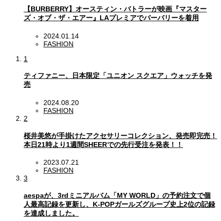
【BURBERRY】オースティン・バトラーが映画『マスター
ズ・オブ・ザ・エアー』LAプレミアでバーバリーを着用
2024.01.14
FASHION
1
ティファニー、日本限定「ユニオン スクエア」ウォッチを発
売
2024.08.20
FASHION
2
桜井美悠が手掛けたアクセサリーコレクション、発売即完売！
本日21時より1週間SHEERでの先行受注を発表！！
2023.07.21
FASHION
3
aespaが、3rdミニアルバム「MY WORLD」の予約注文で個
人最高記録を更新し、K-POPガールズグループ史上2位の記録
を達成しました。