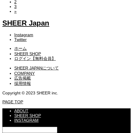
2
3
»
SHEER Japan
Instagram
Twitter
ホーム
SHEER SHOP
ログイン【無料会員】
SHEER JAPANについて
COMPANY
広告掲載
採用情報
Copyright © 2023 SHEER inc.
PAGE TOP
ABOUT
SHEER SHOP
INSTAGRAM