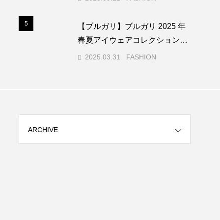
ニアーズ）
5
5
【ブルガリ】ブルガリ 2025 年
春夏アイウェアコレクションか
ら、ジュエリーが持つコードよ
2025.03.31
FASHION
り誕生した新作が登場
ARCHIVE