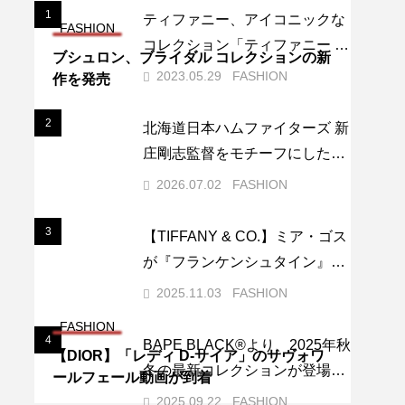
1
1
ティファニー、アイコニックな
FASHION
コレクション「ティファニー ハ
ブシュロン、ブライダル コレクションの新
ードウェア」から新作ウォッチ
2023.05.29
FASHION
作を発売
を発表
2
2
北海道日本ハムファイターズ 新
庄剛志監督をモチーフにしたお
土産『SHINJO SPECIAL』が誕
2026.07.02
FASHION
生。
3
3
【TIFFANY & CO.】ミア・ゴス
が『フランケンシュタイン』ニ
ューヨーク特別上映会にティフ
2025.11.03
FASHION
ァニーを纏い登場
FASHION
4
4
BAPE BLACK®︎より、2025年秋
【DIOR】「レディ D-サイア」のサヴォワ
冬の最新コレクションが登場。
ールフェール動画が到着
（ゼン・トライバル・マウンテ
2025.09.22
FASHION