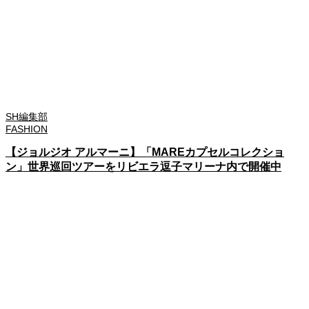
SH編集部
FASHION
【ジョルジオ アルマーニ】「MAREカプセルコレクショ
ン」世界巡回ツアーをリビエラ逗子マリーナ内で開催中