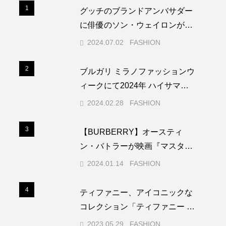
1
1
グッチのブランドアンバサダー
に俳優のソン・ウェイロンが就
任
2024.07.02
FASHION
2
2
ブルガリ ミラノファッションウ
ィークにて2024年 ハイサマー
アクセサリー コレクションを発
2024.02.28
FASHION
表
3
3
【BURBERRY】オースティ
ン・バトラーが映画『マスター
ズ・オブ・ザ・エアー』LAプレ
2024.01.14
FASHION
ミアでバーバリーを着用
4
4
ティファニー、アイコニックな
コレクション「ティファニー ハ
ードウェア」から新作ウォッチ
2023.05.29
FASHION