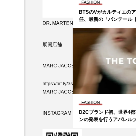
FASHION
BTSのVがカルティエの
任、最新の「パンテール ド
DR. MARTENS X MJ チャーム ブーツ ¥47,
エ」キャンペーンの顔に
展開店舗
MARC JACOBS JAPAN オンラインストア
https://bit.ly/3sRSgqY
MARC JACOBS JAPAN オフィシャル 
FASHION
D2Cブランド初、世界4都
INSTAGRAM ID: @marcjacobsjapan
ンの発表を行うアパレルブラ
OÉ」がスタート。