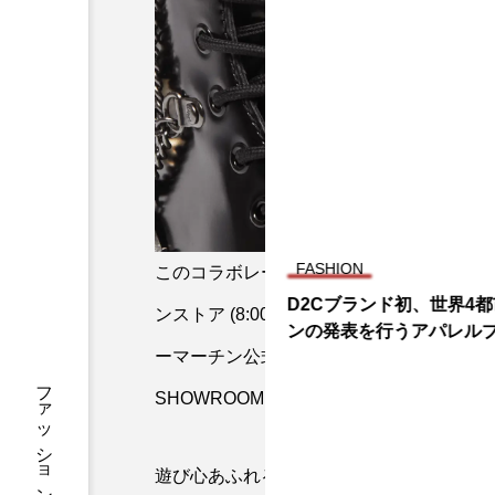
FASHION
このコラボレーションモデルは、2023年
D2Cブランド初、世界4都
ンストア (8:00AM販売開始）、MARC
ンの発表を行うアパレルブラ
ーマーチン公式オンラインショップ(8:00AM
OÉ」がスタート。
SHOWROOM TYO、にて発売開始。
遊び心あふれるチャームの装飾を足元で感