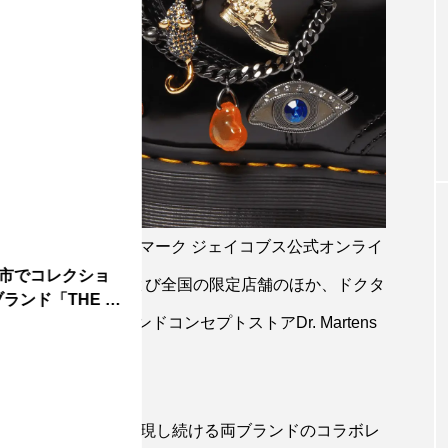
9月16日（土）より、マーク ジェイコブス公式オンライ
市でコレクショ
 JACOBS表参道店、および全国の限定店舗のほか、ドクタ
ンド「THE T
販売開始）、ブランドコンセプトストアDr. Martens
じながら、自らを表現し続ける両ブランドのコラボレ