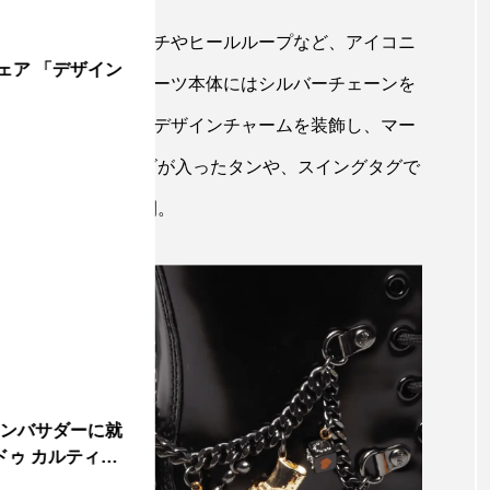
ローウェルトステッチやヒールループなど、アイコニ
ェア 「デザイン
あしらいながら、ブーツ本体にはシルバーチェーンを
など、遊び心溢れるデザインチャームを装飾し、マー
ス。両ブランドのロゴが入ったタンや、スイングタグで
36から41まで展開。
アンバサダーに就
ゥ カルティ