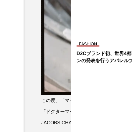
FASHION
D2Cブランド初、世界4都
ンの発表を行うアパレルブラ
OÉ」がスタート。
この度、「マーク ジェイコブス (MARC J
「ドクターマーチン(Dr. Martens)」との
JACOBS CHARM BOOT(DR. MARTE