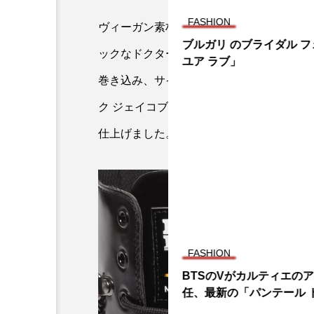
FASHION
ヴィーガン素材の艶やかなアッパーにイエ
ブルガリ のブライダル フ
ックなドクターマーチンのシグネチャーを
ユア ラブ」
巻き込み、サイコロや南京錠、ハートや鍵
ク ジェイコブスらしいエッセンスをプラ
仕上げました。カラーはブラック、サイズは
FASHION
BTSのVがカルティエの
任、最新の「パンテール ド
エ」キャンペーンの顔に