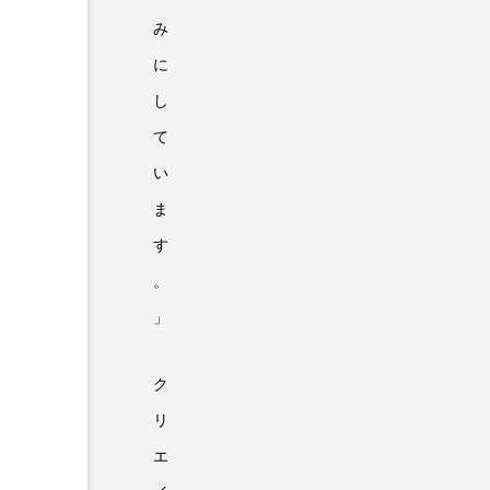
み
に
し
て
い
ま
す
。
」
ク
リ
エ