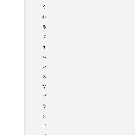
く
れ
る
タ
イ
ム
レ
ス
な
ブ
ラ
ン
ド