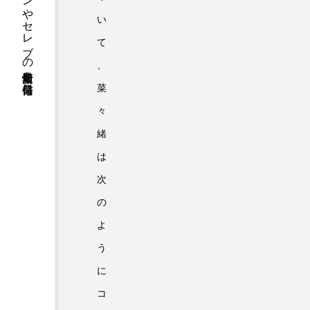
ファッションやセレブの最新情報を毎日発信
い
て
、
菜
々
緒
は
次
の
よ
う
に
コ