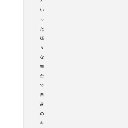
と
い
っ
た
様
々
な
舞
台
で
自
身
の
キ