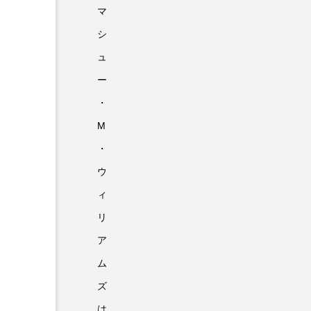
マ
シ
ュ
ー
・
M
・
ウ
ィ
リ
ア
ム
ズ
は