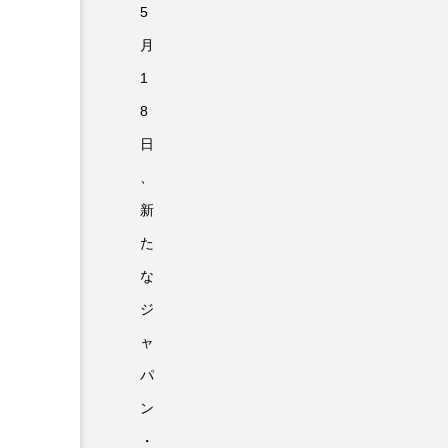
5
月
1
8
日
、
新
た
な
ジ
ャ
パ
ン
・