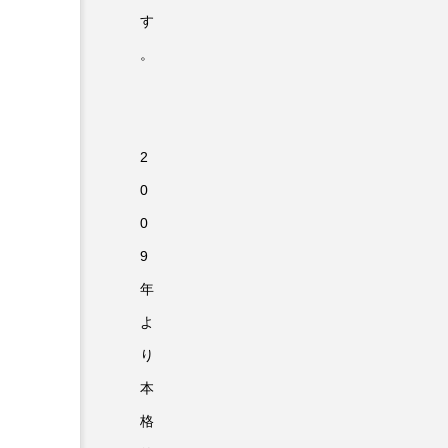
す
。
2
0
0
9
年
よ
り
本
格