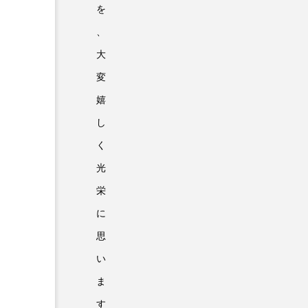
を
、
大
変
嬉
し
く
光
栄
に
思
い
ま
す