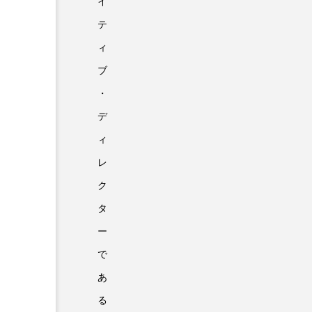
イ
テ
ィ
ブ
・
デ
ィ
レ
ク
タ
ー
で
あ
る