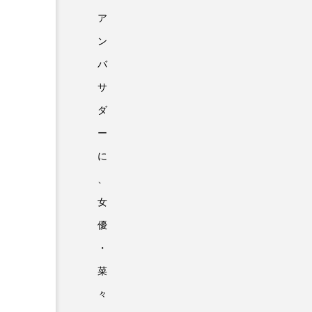
ア
ン
バ
サ
ダ
ー
に
、
女
優
・
菜
々