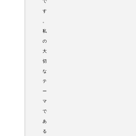
で
す
。
私
の
大
切
な
テ
ー
マ
で
あ
る