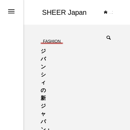
SHEER Japan
TOP
FASHION
ジ
バ
ン
シ
ィ
の
新
ジ
ャ
パ
ン・