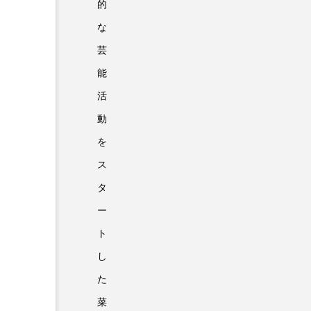
的
な
芸
能
活
動
を
ス
タ
ー
ト
し
た
菜