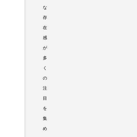
な
存
在
感
が
多
く
の
注
目
を
集
め