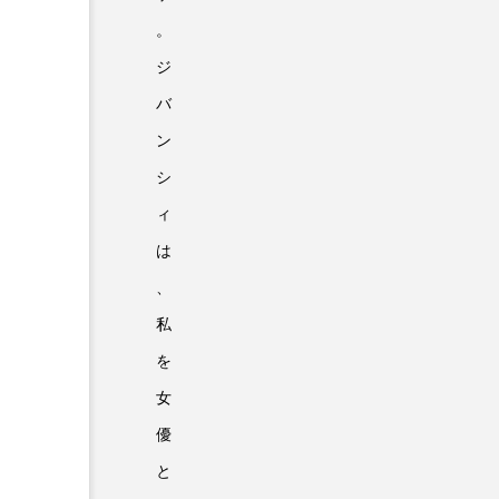
。
ジ
バ
ン
シ
ィ
は
、
私
を
女
優
と