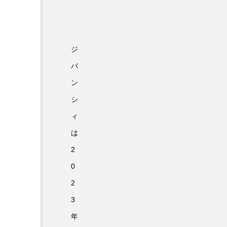
ジ
バ
ン
シ
ィ
は
2
0
2
3
年