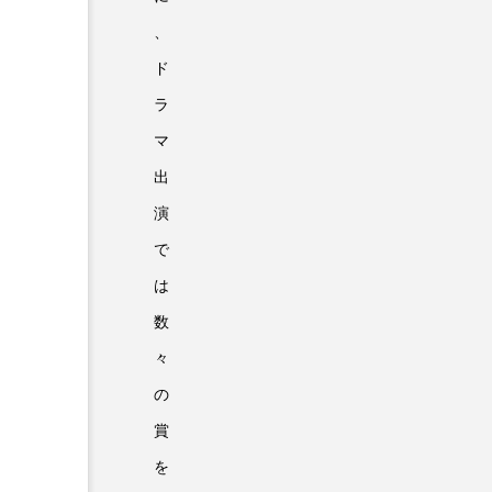
、
ド
ラ
マ
出
演
で
は
数
々
の
賞
を