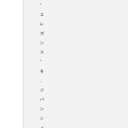
”
エ
レ
ガ
ン
ス
”
を
、
ジ
バ
ン
シ
ィ