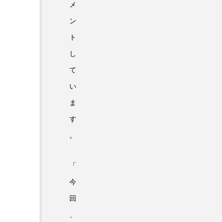
メ
ン
ト
し
て
い
ま
す
。
「
今
回
、