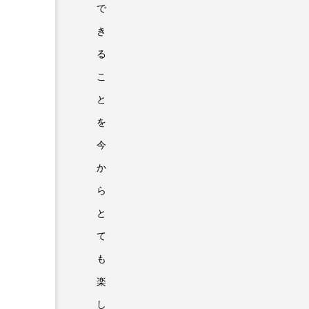
で
き
る
こ
と
を
今
か
ら
と
て
も
楽
し