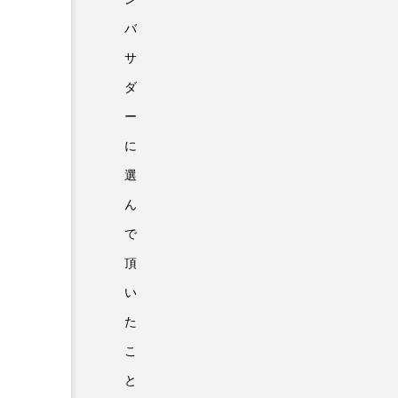
バ
サ
ダ
ー
に
選
ん
で
頂
い
た
こ
と