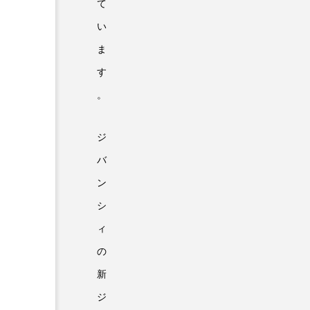
て
い
ま
す
。
ジ
バ
ン
シ
ィ
の
新
ジ