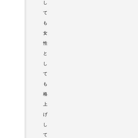
し
て
も
女
性
と
し
て
も
格
上
げ
し
て