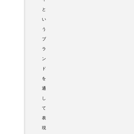
と
い
う
ブ
ラ
ン
ド
を
通
し
て
表
現