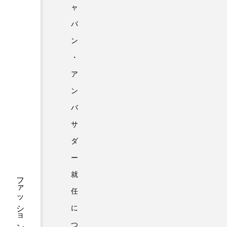
ャ
パ
ン
・
ア
ン
バ
サ
ダ
ー
就
任
に
つ