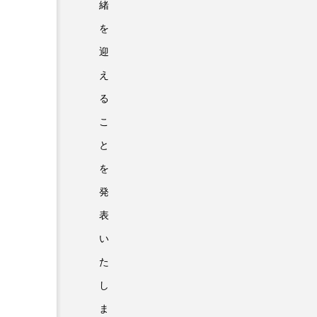
緒
を
迎
え
る
こ
と
を
発
表
い
た
し
ま