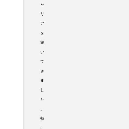
ャ
リ
ア
を
築
い
て
き
ま
し
た
。
特
に