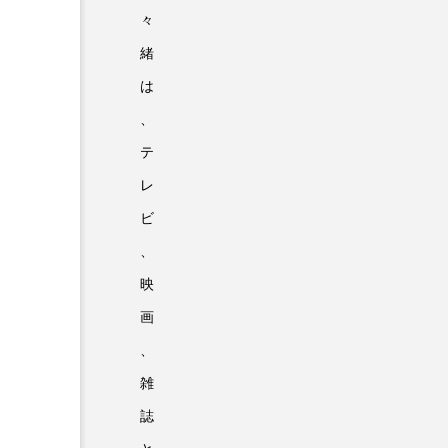
々
緒
は
、
テ
レ
ビ
、
映
画
、
雑
誌