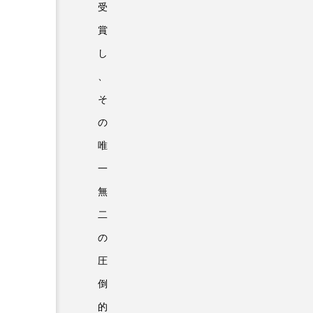
受
賞
し
、
そ
の
唯
一
無
二
の
圧
倒
的