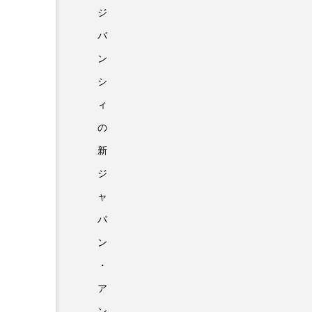
ジ
バ
ン
シ
ィ
の
新
ジ
ャ
パ
ン
・
ア
ン