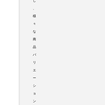
し
、
様
々
な
商
品
バ
リ
エ
ー
シ
ョ
ン