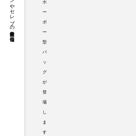
ファッションやセレブの最新情報を毎日発信
ホ
ー
ボ
ー
型
バ
ッ
グ
が
登
場
し
ま
す