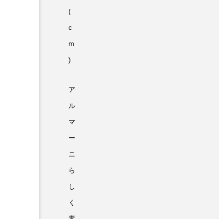
(
c
m
)
ア
ル
マ
ー
ニ
ら
し
く
素