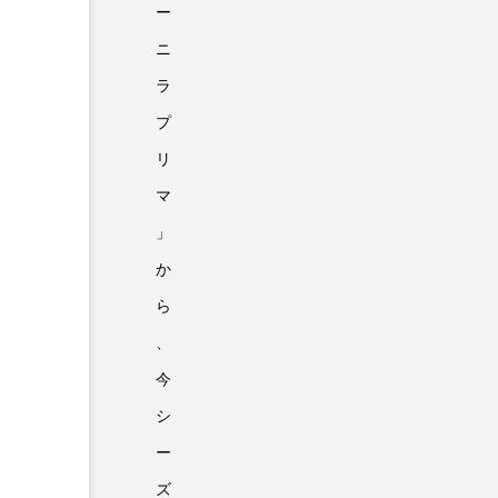
ー
ニ
ラ
プ
リ
マ
」
か
ら
、
今
シ
ー
ズ