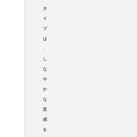
タ
イ
プ
は
、
し
な
や
か
な
質
感
を