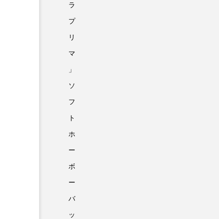
ラ
プ
リ
マ
」
ソ
フ
ト
ホ
ー
ボ
ー
バ
ッ