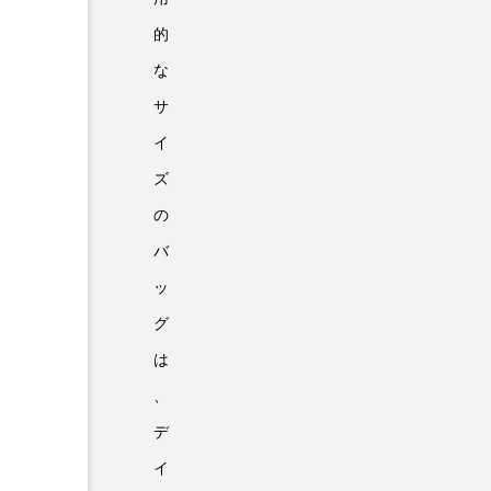
的
な
サ
イ
ズ
の
バ
ッ
グ
は
、
デ
イ