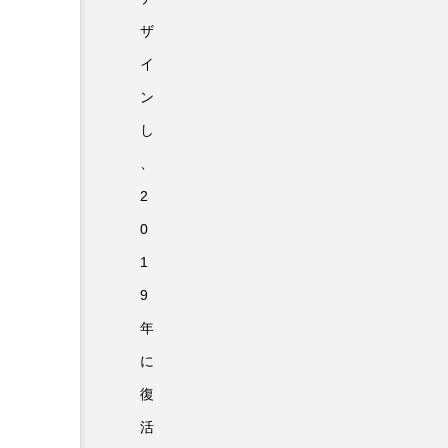
ザ
イ
ン
し
、
2
0
1
9
年
に
復
活