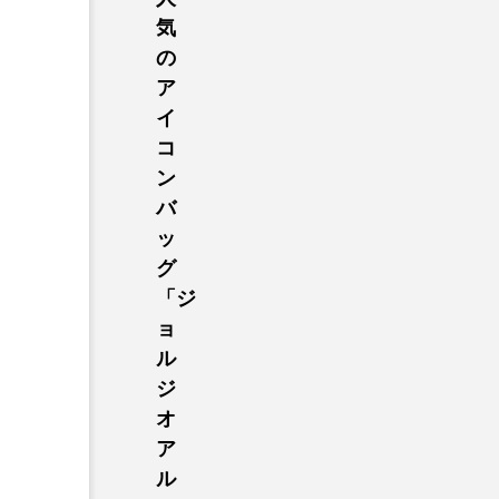
気
の
ア
イ
コ
ン
バ
ッ
グ
「ジ
ョ
ル
ジ
オ
ア
ル