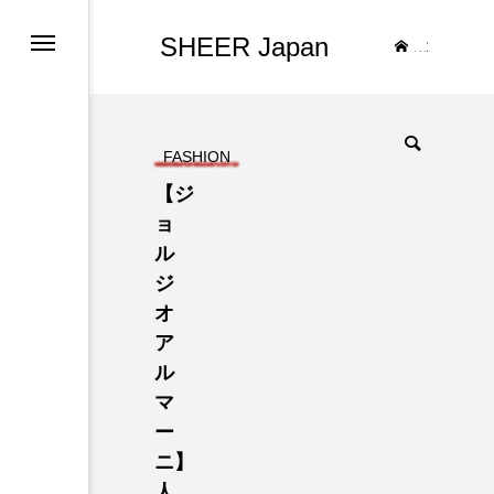
SHEER Japan
TOP
FASHION
【ジ
ョ
ル
ジ
オ
ア
ル
マ
ー
ニ】
人