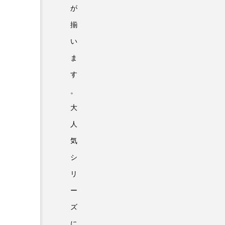
が
揃
い
ま
す
。
大
人
気
シ
リ
ー
ズ
に