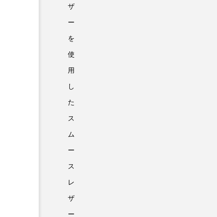
ザ
ー
を
使
用
し
た
ス
ム
ー
ス
レ
ザ
ー