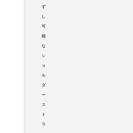
ず
し
可
能
な
シ
ョ
ル
ダ
ー
ス
ト
ラ