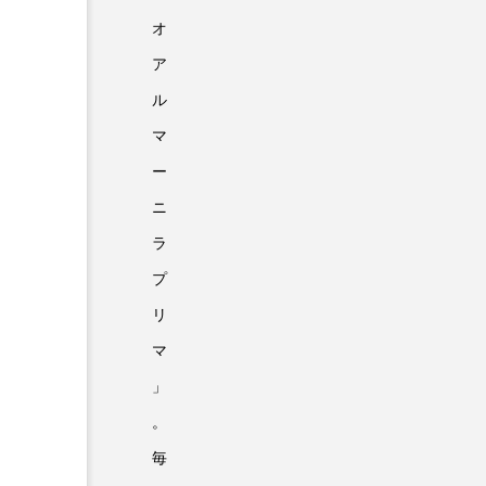
オ
ア
ル
マ
ー
ニ
ラ
プ
リ
マ
」
。
毎