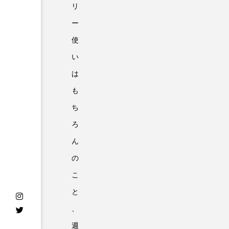
リ
ー
使
い
は
も
ち
ろ
ん
の
こ
と
、
週