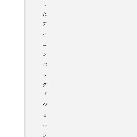
し
た
ア
イ
コ
ン
バ
ッ
グ
「
ジ
ョ
ル
ジ