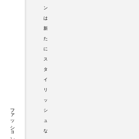
ン
は
新
た
に
ス
タ
イ
リ
ッ
シ
ュ
な