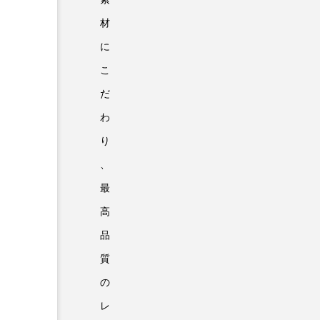
材
に
こ
だ
わ
り
、
最
高
品
質
の
レ