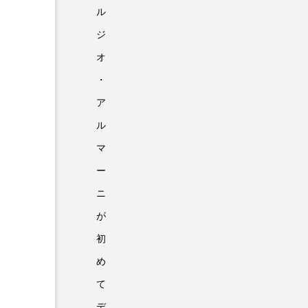
ル
ジ
オ
・
ア
ル
マ
ー
ニ
が
初
め
て
デ