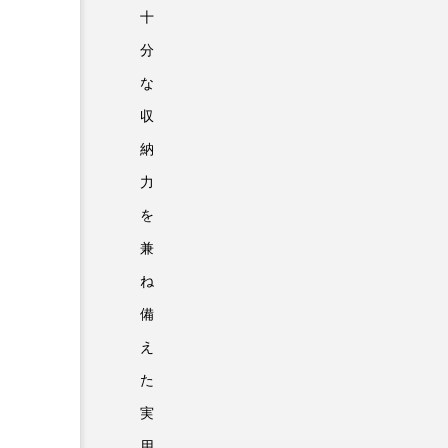
十
分
な
収
納
力
を
兼
ね
備
え
た
実
用