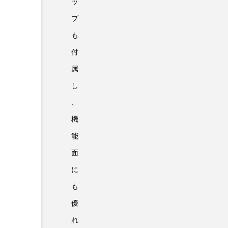
ッ
プ
も
付
属
し
、
機
能
面
に
も
優
れ