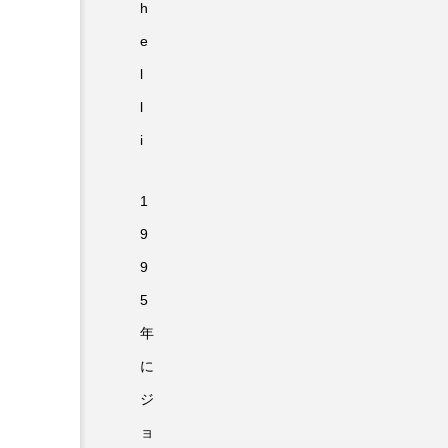
h
e
l
l
i
1
9
9
5
年
に
ジ
ョ