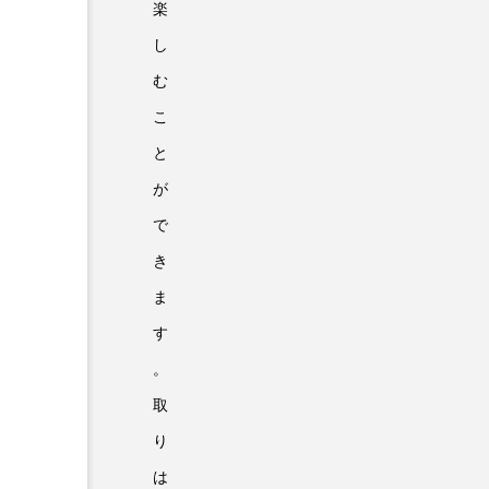
楽
し
む
こ
と
が
で
き
ま
す
。
取
り
は