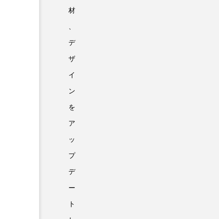
材
、
デ
ザ
イ
ン
を
ア
ッ
プ
デ
ー
ト