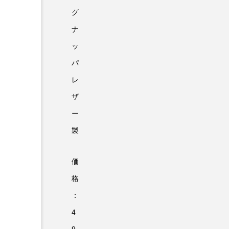
グ
ナ
ッ
パ
レ
ザ
ー
製
価
格
：
4