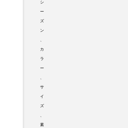
シ
ー
ズ
ン
、
カ
ラ
ー
、
サ
イ
ズ
、
素