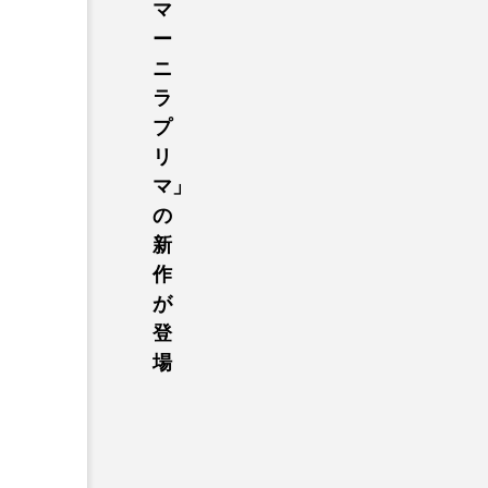
マ
ー
ニ
ラ
プ
リ
マ」
の
新
作
が
登
場