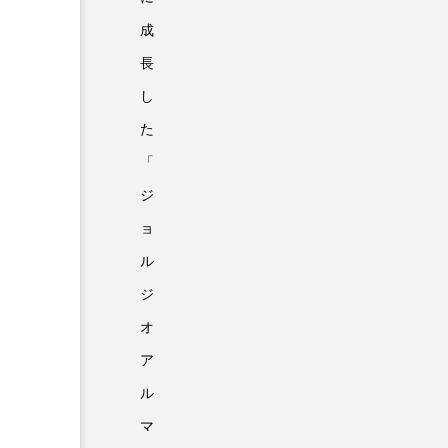
成
長
し
た
「
ジ
ョ
ル
ジ
オ
ア
ル
マ