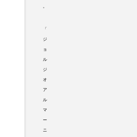
。
「
ジ
ョ
ル
ジ
オ
ア
ル
マ
ー
ニ