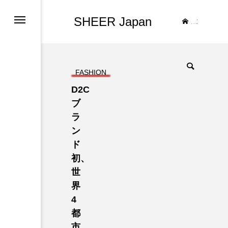
SHEER Japan
TOP
FASHION
D2C
ブ
ラ
ン
ド
初、
世
界
4
都
市