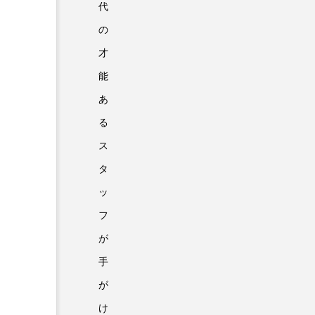
代
の
才
能
あ
る
ス
タ
ッ
フ
が
手
が
け