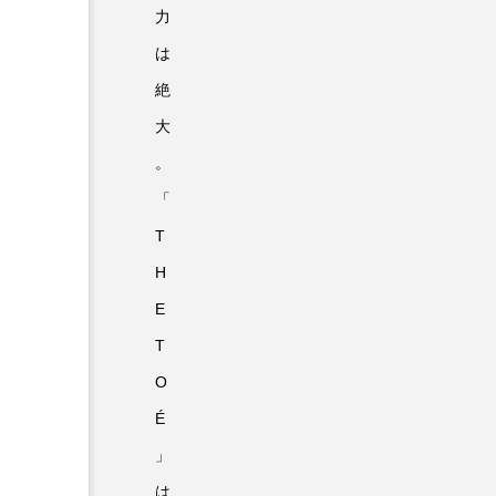
力
は
絶
大
。
「
T
H
E
T
O
É
」
は