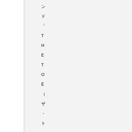
ン
ド
「
T
H
E
T
O
É
（
ザ
・
ト