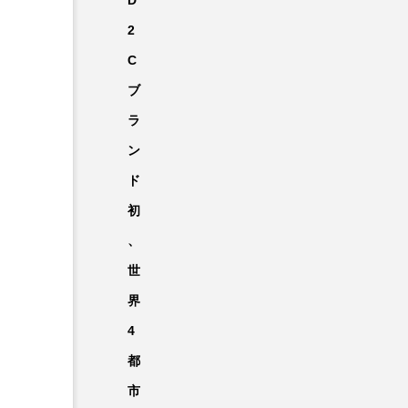
D
2
C
ブ
ラ
ン
ド
初
、
世
界
4
都
市