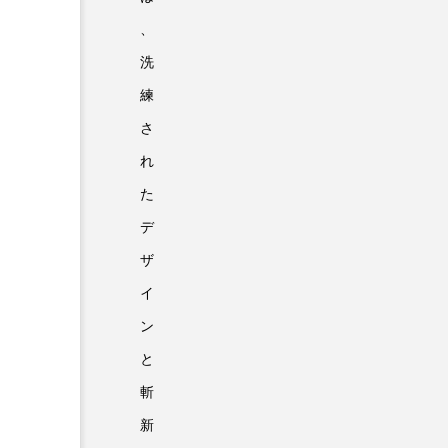
、
洗
練
さ
れ
た
デ
ザ
イ
ン
と
斬
新