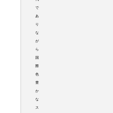
で
あ
り
な
が
ら
国
際
色
豊
か
な
ス