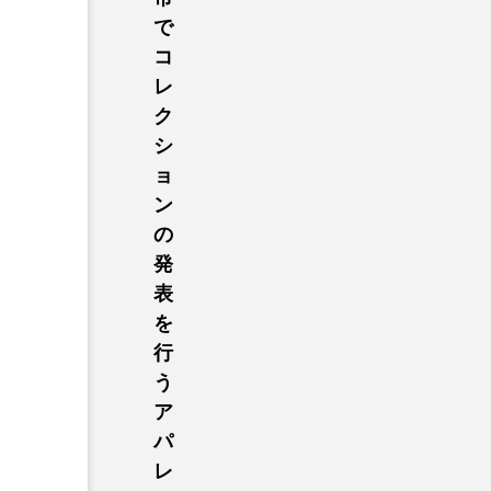
で
コ
レ
ク
シ
ョ
ン
の
発
表
を
行
う
ア
パ
レ