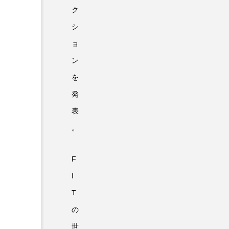
ク
シ
ョ
ン
を
発
表
。
F
I
T
の
世