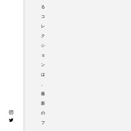
る
コ
レ
ク
シ
ョ
ン
は
、
最
新
の
フ