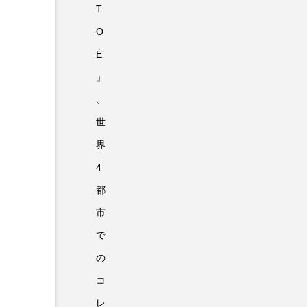
T
O
É
」
、
世
界
4
都
市
で
の
コ
レ