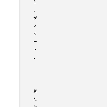
É
」
が
ス
タ
ー
ト
。
新
た
な