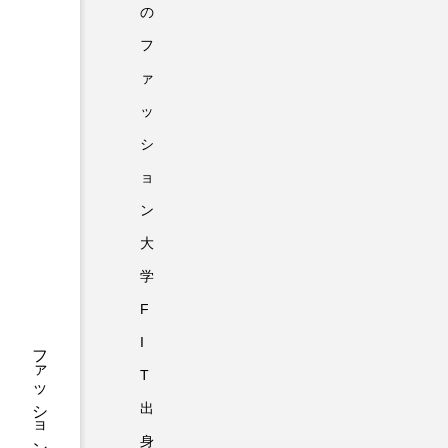
の
フ
ァ
ッ
シ
ョ
ン
大
学
F
I
T
出
身