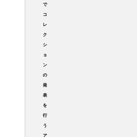
で
コ
レ
ク
シ
ョ
ン
の
発
表
を
行
う
ア