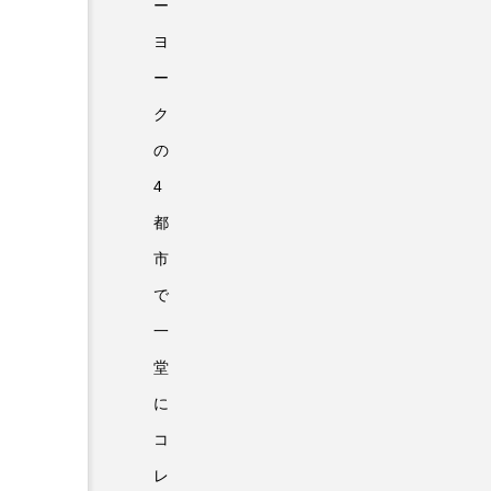
ー
ヨ
ー
ク
の
4
都
市
で
一
堂
に
コ
レ