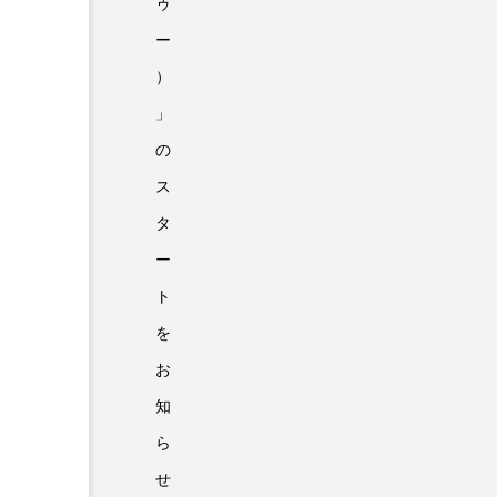
ゥ
ー
）
」
の
ス
タ
ー
ト
を
お
知
ら
せ