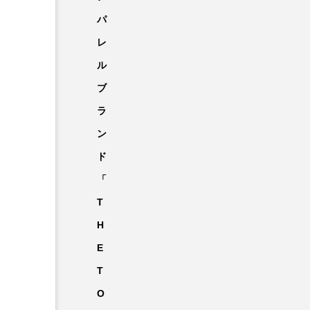
パ
レ
ル
ブ
ラ
ン
ド
「
T
H
E
T
O