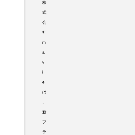
株
式
会
社
m
a
v
i
e
は
、
新
ブ
ラ