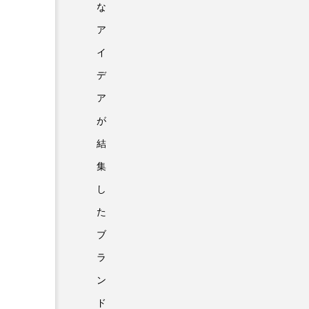
な
ア
イ
デ
ア
が
結
集
し
た
ブ
ラ
ン
ド