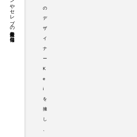
ファッションやセレブの最新情報を毎日発信
の
デ
ザ
イ
ナ
ー
K
e
i
を
擁
し
、