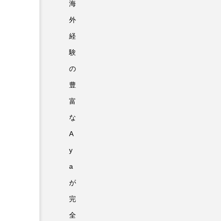
海
外
経
験
の
豊
富
な
A
y
a
が
完
全