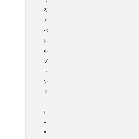
る
ア
パ
レ
ル
ブ
ラ
ン
ド
「
T
H
E