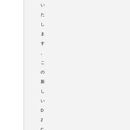
い
た
し
ま
す
。
こ
の
新
し
い
D
2
C