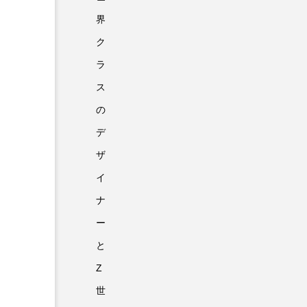
界
ク
ラ
ス
の
デ
ザ
イ
ナ
ー
と
Z
世