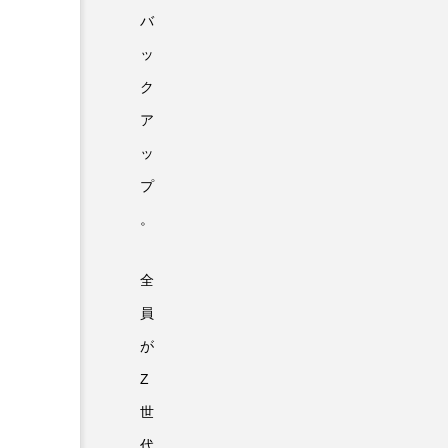
バ
ッ
ク
ア
ッ
プ
。
全
員
が
Z
世
代