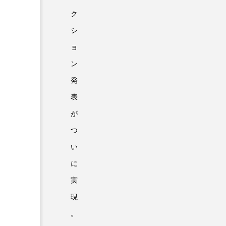
ク
シ
ョ
ン
発
表
が
つ
い
に
実
現
。