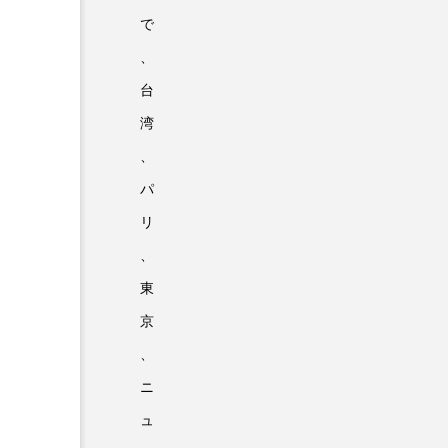
で
、
台
湾
、
パ
リ
、
東
京
、
ニ
ュ