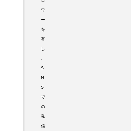
ロ
ワ
ー
を
有
し
、
S
N
S
で
の
発
信