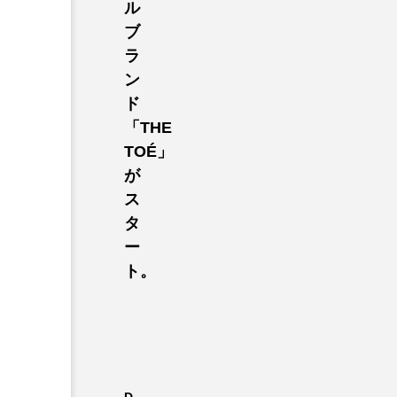
ル
ブ
ラ
ン
ド
「THE
TOÉ」
が
ス
タ
ー
ト。