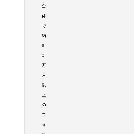
全
体
で
約
6
0
万
人
以
上
の
フ
ォ