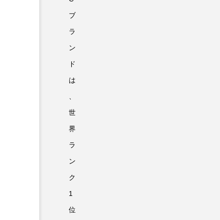
ブ
ラ
ン
ド
は
、
世
界
ラ
ン
ク
1
位