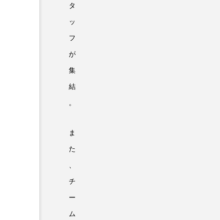
タ
ッ
フ
が
集
結
。
ま
た
、
チ
ー
ム