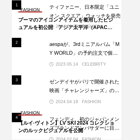
1
1
ティファニー、日本限定「ユニ
FASHION
オン スクエア」ウォッチを発売
プーマのアイコンアイテムを着用したビジ
2024.08.20
FASHION
ュアルを初公開 アジア太平洋（APAC）
地域のブランドアンバサダーに“IVE(アイ
ヴ)”が就任
2
2
aespaが、3rdミニアルバム「M
Y WORLD」の予約注文で個人
最高記録を更新し、K-POPガー
2023.05.14
CELEBRITY
ルズグループ史上2位の記録を
達成しました。
3
3
ゼンデイヤがパリで開催された
映画「チャレンジャーズ」のプ
レミアでのフォトコールでブル
2024.04.18
FASHION
ガリを纏う
FASHION
4
4
フェンディ、初のジャパンメン
【ルイ·ヴィトン】LV SKI 2024 コレクショ
ズブランドアンバサダーに目黒
ンのルックビジュアルを公開
蓮を起用！
2024.02.04
FASHION