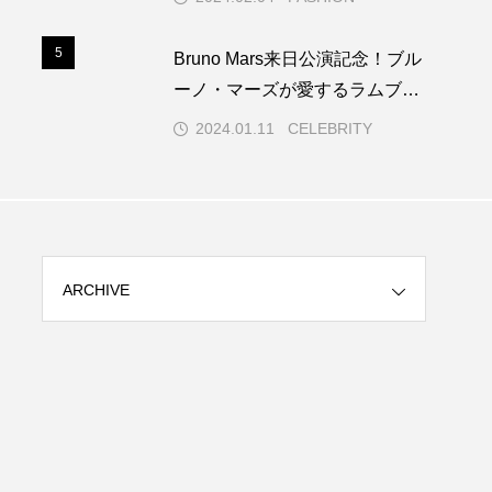
5
5
Bruno Mars来日公演記念！ブル
ーノ・マーズが愛するラムブラ
ンド「SelvaRey｜セルバレイ」
2024.01.11
CELEBRITY
特製グッズ入りGIFT BOX限定
再販。1/11(木)から1/22(月)まで
ARCHIVE