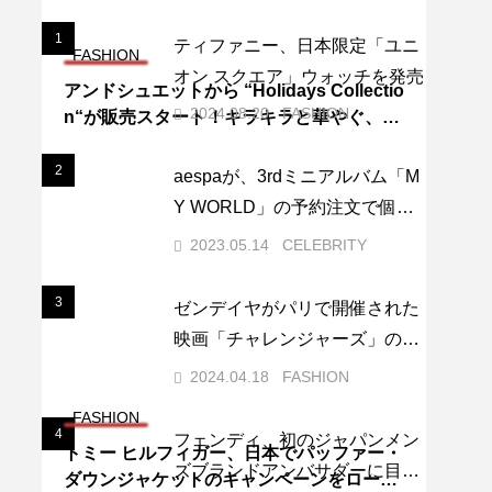
1
1
ティファニー、日本限定「ユニ
FASHION
オン スクエア」ウォッチを発売
アンドシュエットから “Holidays Collectio
2024.08.20
FASHION
n“が販売スタート！キラキラと華やぐ、毎
日を彩る特別なコレクションをチェックし
て。
2
2
aespaが、3rdミニアルバム「M
Y WORLD」の予約注文で個人
最高記録を更新し、K-POPガー
2023.05.14
CELEBRITY
ルズグループ史上2位の記録を
達成しました。
3
3
ゼンデイヤがパリで開催された
映画「チャレンジャーズ」のプ
レミアでのフォトコールでブル
2024.04.18
FASHION
ガリを纏う
FASHION
4
4
フェンディ、初のジャパンメン
トミー ヒルフィガー、日本でパッファー・
ズブランドアンバサダーに目黒
ダウンジャケットのキャンペーンをローン