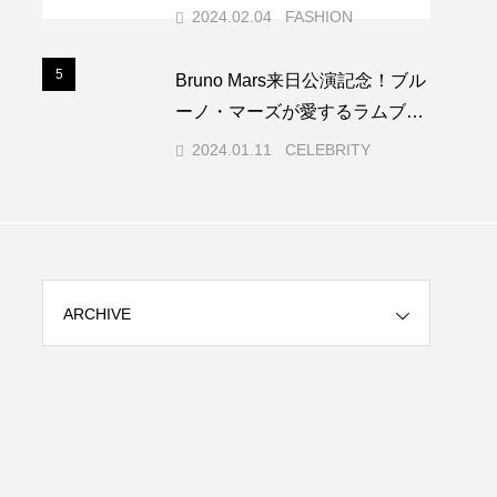
蓮を起用！
チ
2024.02.04
FASHION
5
5
Bruno Mars来日公演記念！ブル
ーノ・マーズが愛するラムブラ
ンド「SelvaRey｜セルバレイ」
2024.01.11
CELEBRITY
特製グッズ入りGIFT BOX限定
再販。1/11(木)から1/22(月)まで
ARCHIVE