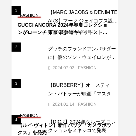
1
1
【MARC JACOBS & DENIM TE
FASHION
ARS】マーク ジェイコブス設立
GUCCI ANCORA 2024年春夏コレクショ
40周年を祝しコラボレーション
2024.10.21
FASHION
ンがローンチ 東京 表参道キャットストリ
を発表
ートではアーティスティックな空間のギャ
ラリーが出現
2
2
グッチのブランドアンバサダー
に俳優のソン・ウェイロンが就
任
2024.07.02
FASHION
3
3
【BURBERRY】オースティ
ン・バトラーが映画『マスター
ズ・オブ・ザ・エアー』LAプレ
2024.01.14
FASHION
ミアでバーバリーを着用
FASHION
4
4
【DIOR】2024年クルーズ コレ
【ルイ·ヴィトン】新作バッグ「カメラボッ
クションをメキシコで発表
クス」を発売