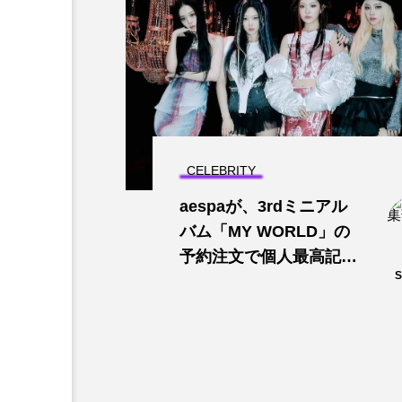
CELEBRITY
aespaが、3rdミニアル
バム「MY WORLD」の
予約注文で個人最高記録
を更新し、K-POPガール
ズグループ史上2位の記
録を達成しました。