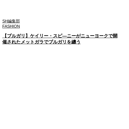
SH編集部
FASHION
【ブルガリ】ケイリー・スピ―ニーがニューヨークで開
催されたメットガラでブルガリを纏う