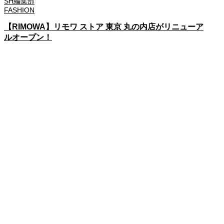
SH編集部
FASHION
【RIMOWA】リモワ ストア 東京 丸の内店がリニューア
ルオープン！