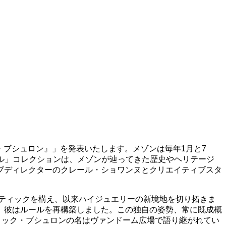
レデリック・ブシュロン』」を発表いたします。メゾンは毎年1月と7
イル」コレクションは、メゾンが辿ってきた歴史やヘリテージ
ブディレクターのクレール・ショワンヌとクリエイティブスタ
ブティックを構え、以来ハイジュエリーの新境地を切り拓きま
、彼はルールを再構築しました。この独自の姿勢、常に既成概
リック・ブシュロンの名はヴァンドーム広場で語り継がれてい