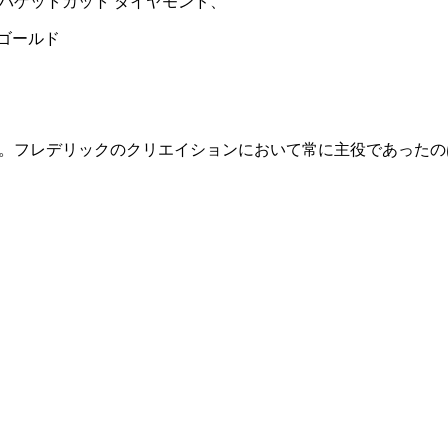
ct)、バゲットカット ダイヤモンド、
ゴールド
ョン）」。フレデリックのクリエイションにおいて常に主役であっ