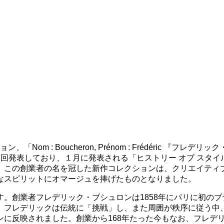
m : Boucheron, Prénom : Frédéric 『フ
回発表しており、１月に発表される「ヒストリー オブ スタ
。この創業者の名を冠した新作コレクションは、クリエイティ
なスピリットにオマージュを捧げたものとなりました。
。創業者フレデリック・ブシュロンは1858年にパリに初の
、フレデリックは伝統に「挑戦」し、また周囲が秩序に従う中
ンに反映されました。創業から168年たった今もなお、フレデ