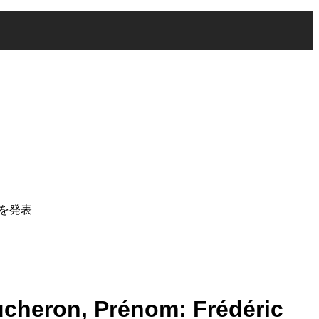
 を発表
n, Prénom: Frédéric