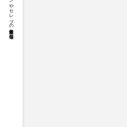
ファッションやセレブの最新情報を毎日発信
FASHION
【ルイ·ヴィトン
をスーパーラッキ