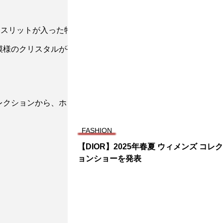
ルイ·ヴィトンを着用
スリットが入った特注の深いVネックのブラック·ジャ
模様のクリスタルが手刺繍されたビジュー·スカーフ、
コレクションから、ホワイトゴールドとダイヤモンドの
年春夏 ウィメンズ コレクシ