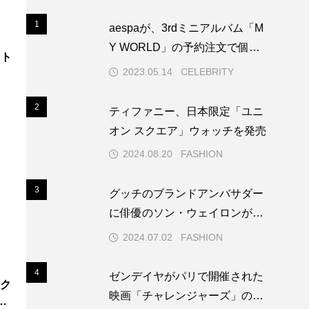
1
1
aespaが、3rdミニアルバム「M
Y WORLD」の予約注文で個人
最高記録を更新し、K-POPガー
2023.05.14
CELEBRITY
ルズグループ史上2位の記録を
達成しました。
2
2
ティファニー、日本限定「ユニ
オン スクエア」ウォッチを発売
2024.08.20
FASHION
3
3
グッチのブランドアンバサダー
に俳優のソン・ウェイロンが就
任
2024.07.02
FASHION
4
4
ゼンデイヤがパリで開催された
映画「チャレンジャーズ」のプ