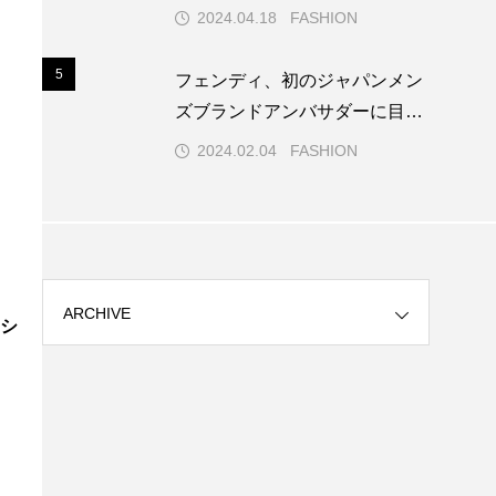
レミアでのフォトコールでブル
2024.04.18
FASHION
ガリを纏う
5
5
フェンディ、初のジャパンメン
ズブランドアンバサダーに目黒
蓮を起用！
2024.02.04
FASHION
ARCHIVE