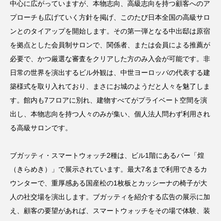
中心に広がっていますが、本物志向、高級志向を持つ顧客へのア
プローチも広げていく方針を掲げ、このたび日本全国の高級サロ
ンとのタイアップを開始します。その第一弾となる中出邸は原宿
を拠点とした会員制サロンで、関係者、または会員による推薦が
必要で、かつ厳選な審査をクリアした方のみ入会が可能です。非
日常の世界を演出するビル外観は、中世ヨーロッパの代表する建
築様式を取り入れており、まさにお城のようだと人々を魅了しま
す。館内も7フロアに別れ、建物すべてがプライベート空間を演
出し、本物志向を持つ人々のみが集い、個人法人問わず利用され
る高級サロンです。
ブガッティ・スマートウォッチ2種は、ビル1階にあるバー「煌
（きらめき）」で展示されています。最大7名まで利用できるカ
ウンターで、重厚感ある国産松の1枚板とカッシーナの椅子が大
人の社交場を演出します。ブガッティを紹介する広告の展示に加
え、顧客の要望があれば、スマートウォッチをその場で体験、装