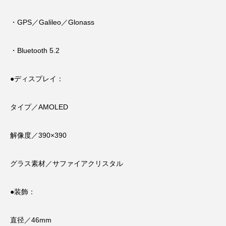
・GPS／Galileo／Glonass
・Bluetooth 5.2
●ディスプレイ：
タイプ／AMOLED
解像度／390×390
グラス素材／サファイアクリスタル
●装飾：
直径／46mm