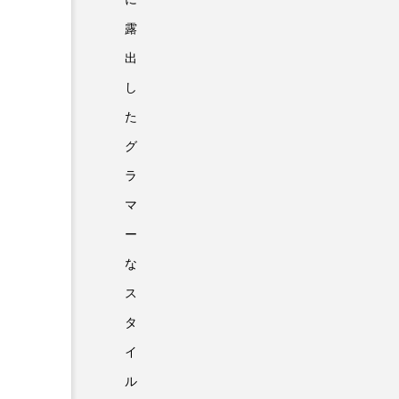
露
出
し
た
グ
ラ
マ
ー
な
ス
タ
イ
ル