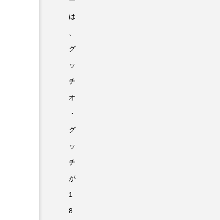
ー
は
、
グ
ッ
チ
オ
・
グ
ッ
チ
が
1
8