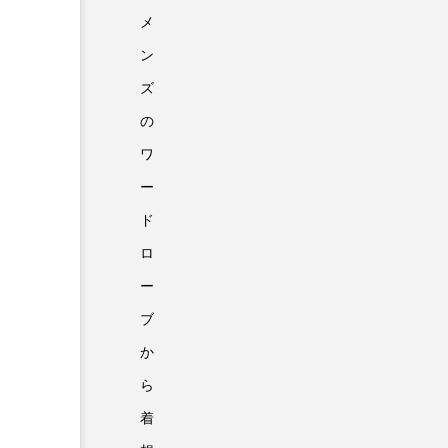
メ
ン
ズ
の
ワ
ー
ド
ロ
ー
ブ
か
ら
着