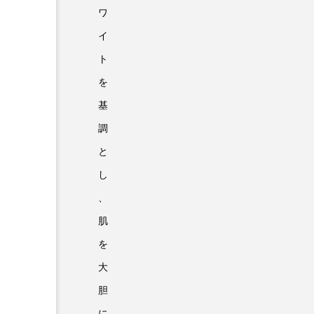
ワ
イ
ト
を
基
調
と
し
、
肌
を
大
胆
に