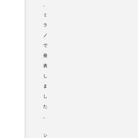
、
ミ
ラ
ノ
で
発
表
し
ま
し
た
。
シ