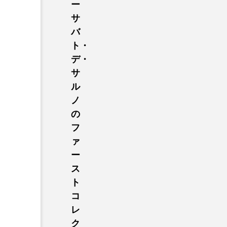
ー
サ
バ
ト・
デ・
サ
ル
ノ
の
フ
ァ
ー
ス
ト
コ
レ
ク