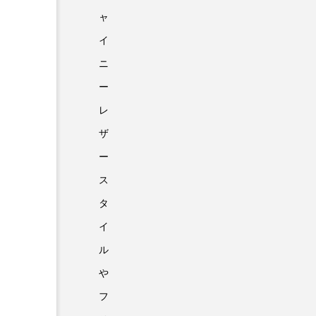
ャ
イ
ニ
ー
レ
ザ
ー
ス
タ
イ
ル
や
フ