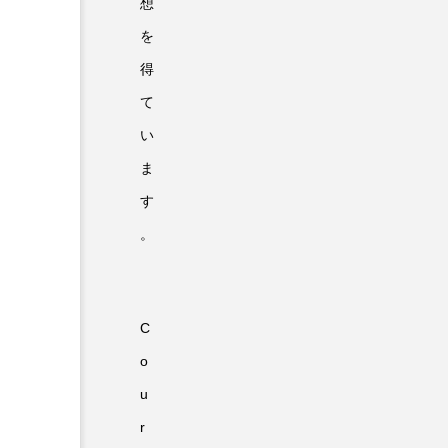
想
を
得
て
い
ま
す
。
C
o
u
r