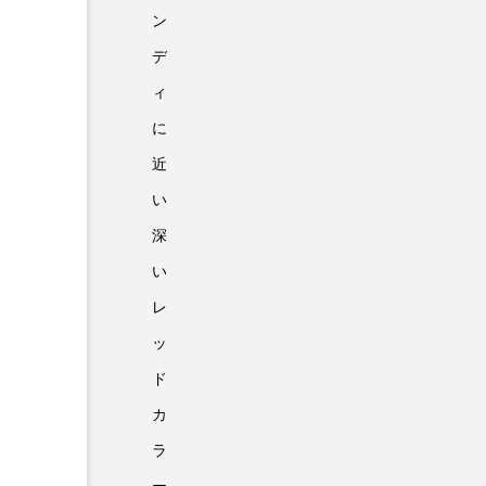
ン
デ
ィ
に
近
い
深
い
レ
ッ
ド
カ
ラ