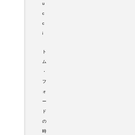
u
c
c
i
ト
ム
・
フ
ォ
ー
ド
の
時