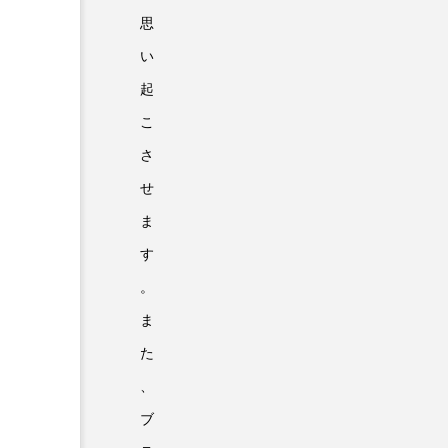
思
い
起
こ
さ
せ
ま
す
。
ま
た
、
ブ