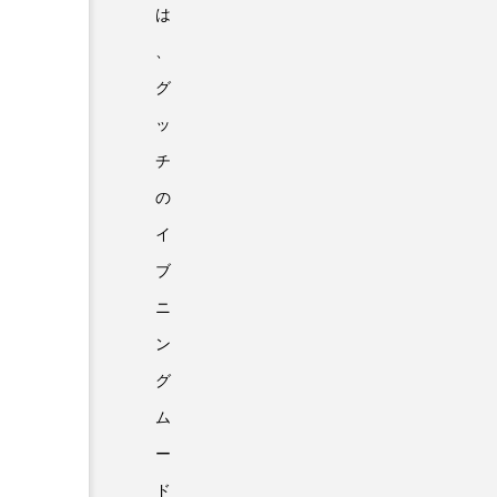
は
、
グ
ッ
チ
の
イ
ブ
ニ
ン
グ
ム
ー
ド