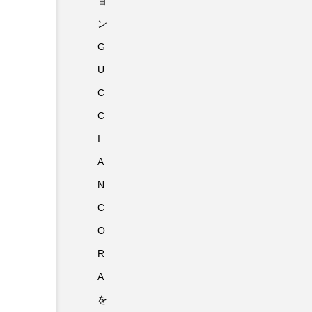
ョ
ン
G
U
C
C
I
A
N
C
O
R
A
を