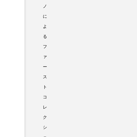
ノ
に
よ
る
フ
ァ
ー
ス
ト
コ
レ
ク
シ