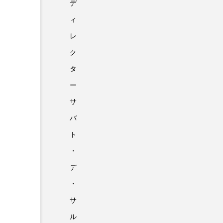
デ
ィ
レ
ク
タ
ー
サ
バ
ト
・
デ
・
サ
ル