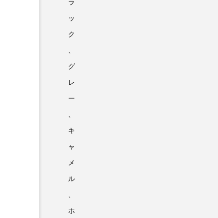
ラ
ッ
ク
、
グ
レ
ー
、
キ
ャ
メ
ル
、
ホ