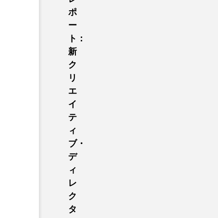
ポ
ー
ト：
新
ク
リ
エ
イ
テ
ィ
ブ・
デ
ィ
レ
ク
タ