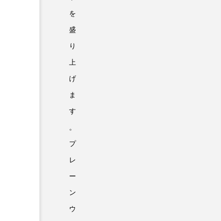
を
盛
り
上
げ
ま
す
。
プ
レ
ー
ン
ウ