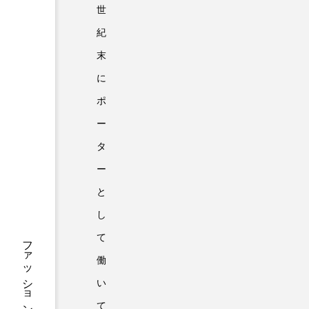
世
紀
末
に
ポ
ー
タ
ー
と
し
て
働
い
て