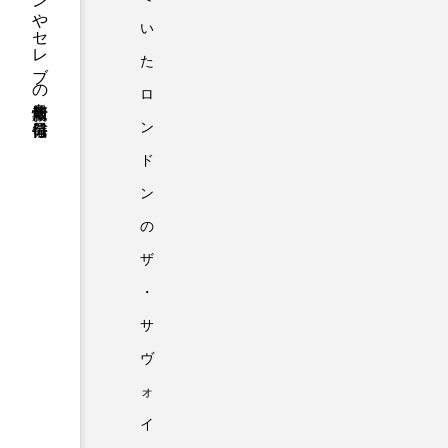
ファッションやセレブの最新情報を毎日発信
い
た
ロ
ン
ド
ン
の
ザ
・
サ
ヴ
ォ
イ