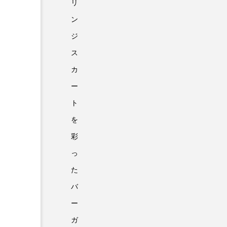
リ
ン
ジ
ス
カ
ー
ト
を
彩
っ
た
バ
ー
ガ