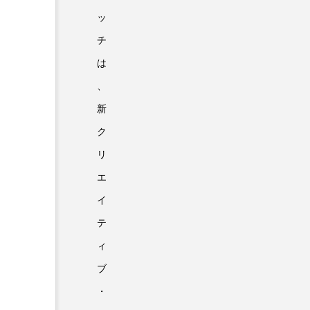
ッ
チ
は
、
新
ク
リ
エ
イ
テ
ィ
ブ
・