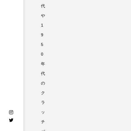
代
や
1
9
5
0
年
代
の
ク
ラ
ッ
チ