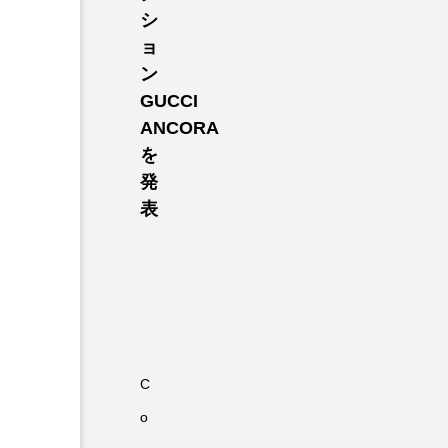
シ
ョ
ン
GUCCI
ANCORA
を
発
表
C
o