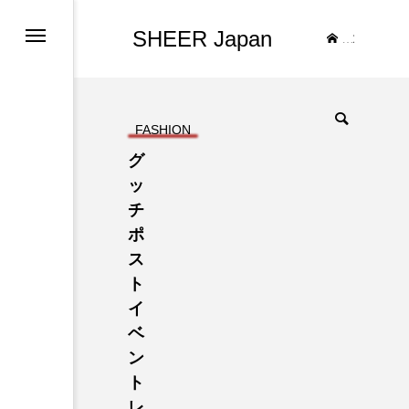
SHEER Japan
TOP
FASHION
グ
ッ
チ
ポ
ス
ト
イ
ベ
ン
ト
レ