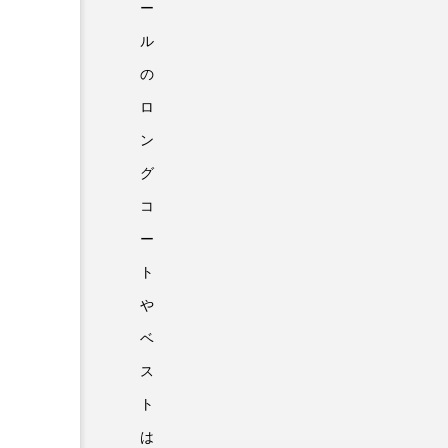
ー
ル
の
ロ
ン
グ
コ
ー
ト
や
ベ
ス
ト
は