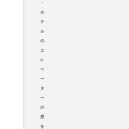
・
ホ
テ
ル
の
エ
レ
ベ
ー
タ
ー
の
壁
を