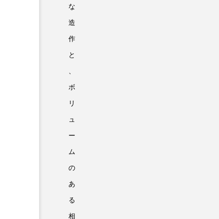
な
造
作
と
、
ボ
リ
ュ
ー
ム
の
あ
る
相