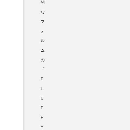
的
な
フ
ォ
ル
ム
の
「
F
L
U
F
F
Y