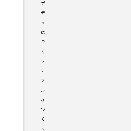
ボ
デ
ィ
は
ご
く
シ
ン
プ
ル
な
つ
く
り