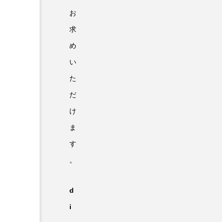
お
求
め
い
た
だ
け
ま
す
。
d
i