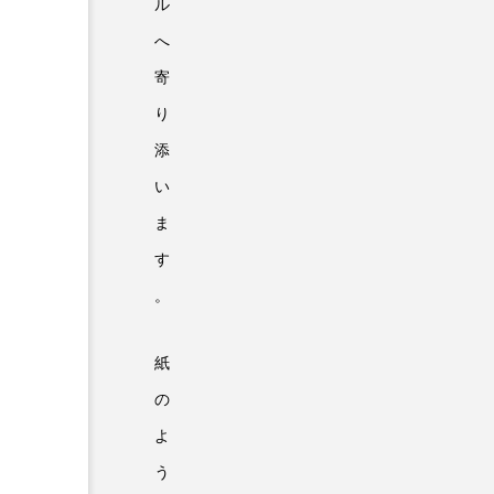
ル
へ
寄
り
添
い
ま
す
。
紙
の
よ
う