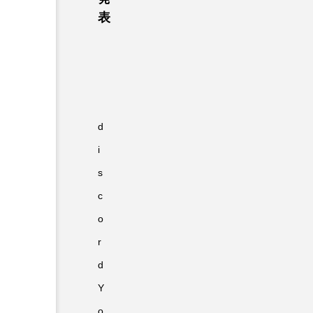
表
d
i
s
c
o
r
d
Y
o