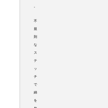
。
不
規
則
な
ス
テ
ッ
チ
で
綿
を