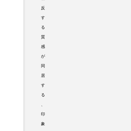
反
す
る
質
感
が
同
居
す
る
、
印
象