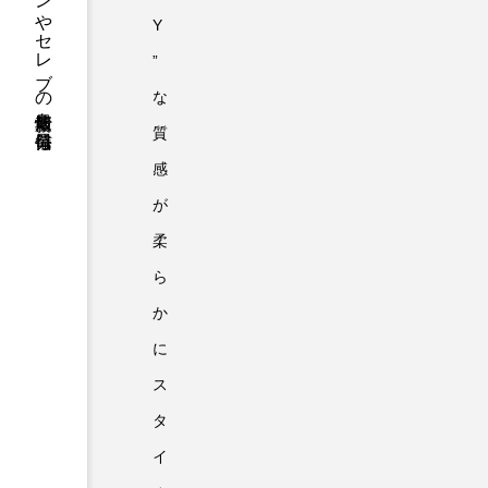
ファッションやセレブの最新情報を毎日発信
Y
”
な
質
感
が
柔
ら
か
に
ス
タ
イ