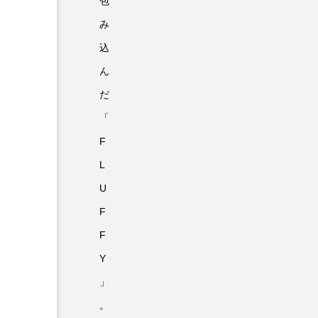
包
み
込
ん
だ
「
F
L
U
F
F
Y
」
。