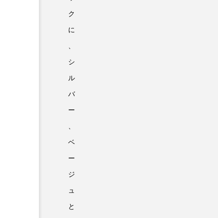
ク
に
、
シ
ル
バ
ー
、
ベ
ー
ジ
ュ
と