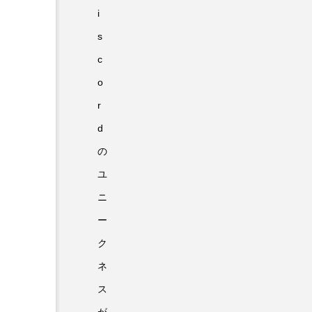
i
s
c
o
r
d
の
ユ
ニ
ー
ク
ネ
ス