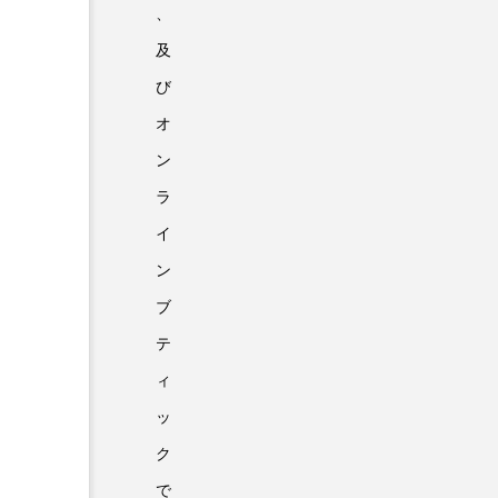
、
及
び
オ
ン
ラ
イ
ン
ブ
テ
ィ
ッ
ク
で