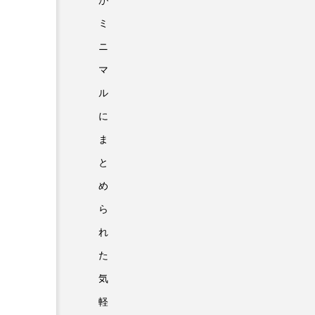
が
ミ
ニ
マ
ル
に
ま
と
め
ら
れ
た
気
軽