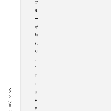
ブ
ル
ー
が
加
わ
り
、
“
F
L
U
F
F