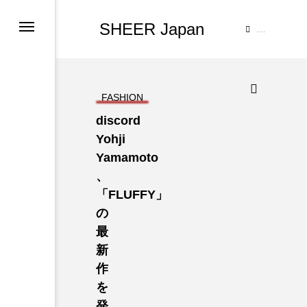
SHEER Japan
TOP
FASHION
discord
Yohji
Yamamoto
、
「FLUFFY」
の
最
新
作
を
発