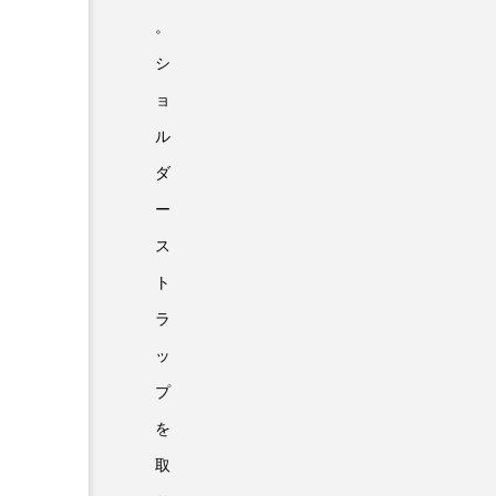
。
シ
ョ
ル
ダ
ー
ス
ト
ラ
ッ
プ
を
取