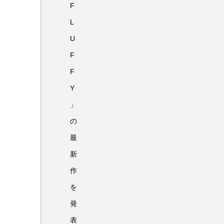
F
L
U
F
F
Y
」
の
最
新
作
を
発
表