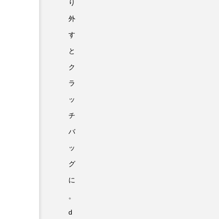
り
外
す
と
ク
ラ
ッ
チ
バ
ッ
グ
に
。
d