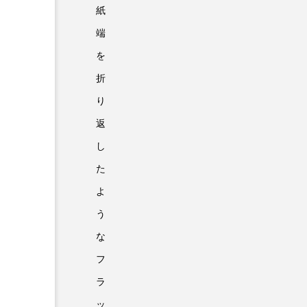
紙
端
を
折
り
返
し
た
よ
う
な
フ
ラ
ッ