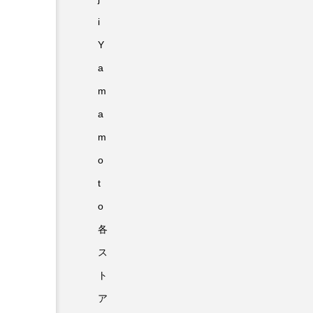
i
Y
a
m
a
m
o
t
o
各
ス
ト
ア