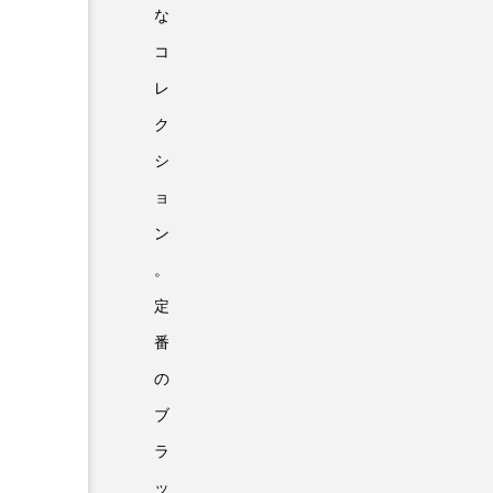
な
コ
レ
ク
シ
ョ
ン
。
定
番
の
ブ
ラ
ッ