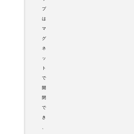
プ
は
マ
グ
ネ
ッ
ト
で
開
閉
で
き
、