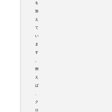
を
加
え
て
い
ま
す
。
例
え
ば
、
ク
ロ