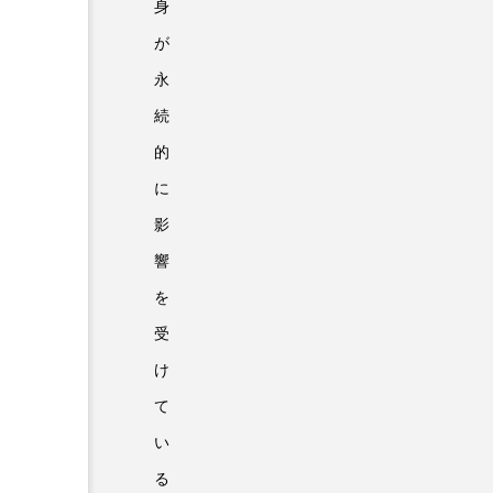
身
が
永
続
的
に
影
響
を
受
け
て
い
る