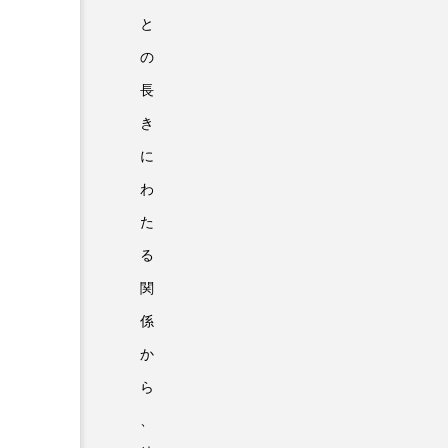
と
の
長
き
に
わ
た
る
関
係
か
ら
、