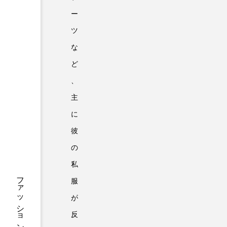
ー
ツ
な
ど
、
主
に
彼
の
私
服
が
反