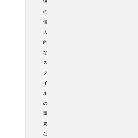
彼
の
個
人
的
な
ス
タ
イ
ル
の
重
要
な