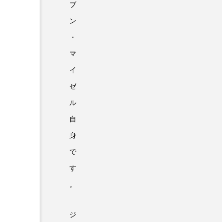
ブ
ン
・
マ
イ
ゼ
ル
自
身
で
す
。
ジ