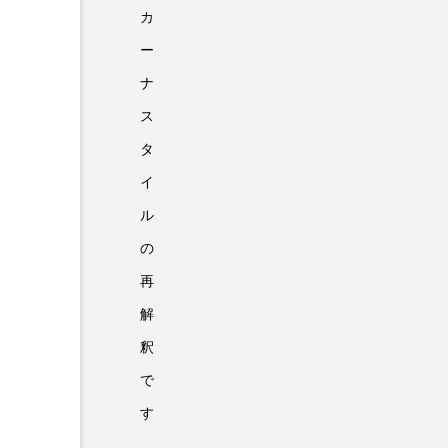
カ
ー
ナ
ス
タ
イ
ル
の
再
解
釈
で
す
。