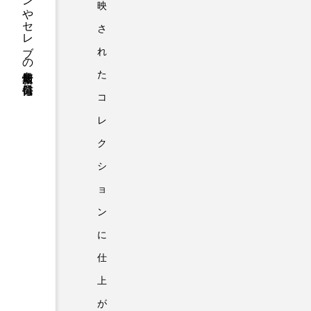
ファッションやセレブの最新情報を毎日発信
映
さ
れ
た
コ
レ
ク
シ
ョ
ン
に
仕
上
が