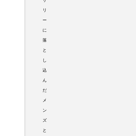
サ
リ
ー
に
落
と
し
込
ん
だ
メ
ン
ズ
と