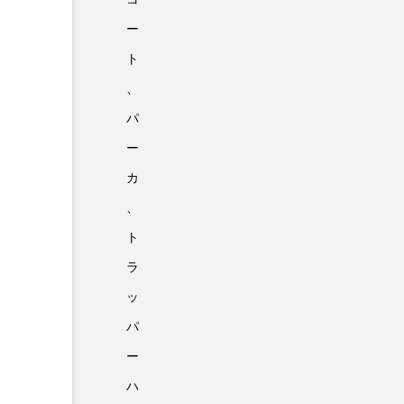
ー
ト
、
パ
ー
カ
、
ト
ラ
ッ
パ
ー
ハ