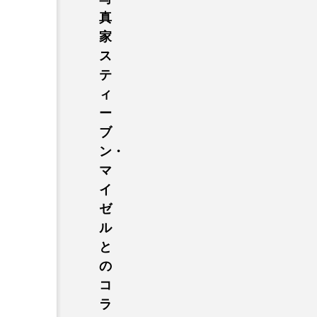
真
家
ス
テ
ィ
ー
ブ
ン・
マ
イ
ゼ
ル
と
の
コ
ラ