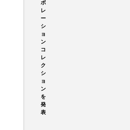
ボ
レ
ー
シ
ョ
ン
コ
レ
ク
シ
ョ
ン
を
発
表