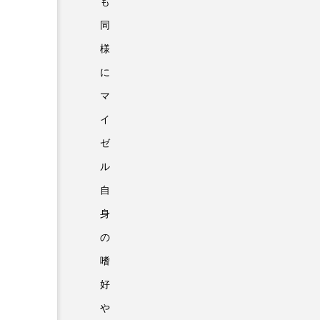
も
同
様
に
マ
イ
ゼ
ル
自
身
の
嗜
好
や