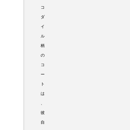
コ
ダ
イ
ル
柄
の
コ
ー
ト
は
、
彼
自