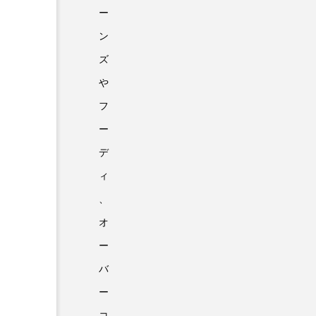
ー
ン
ズ
や
フ
ー
デ
ィ
、
オ
ー
バ
ー
コ