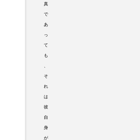
真
で
あ
っ
て
も
、
そ
れ
は
彼
自
身
が