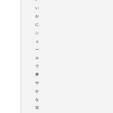
い
か
に
シ
ュ
ー
ル
で
華
や
か
な
写