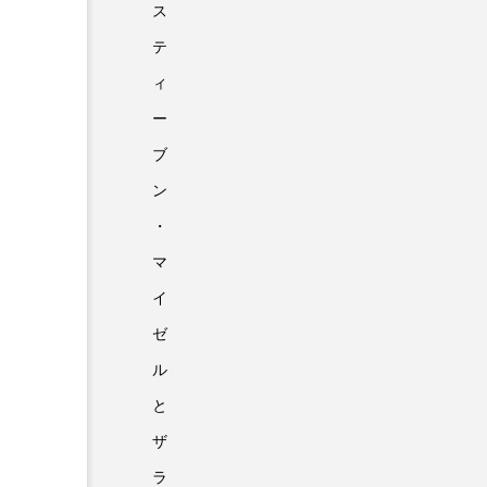
ス
テ
ィ
ー
ブ
ン
・
マ
イ
ゼ
ル
と
ザ
ラ