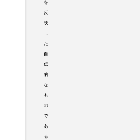
を
反
映
し
た
自
伝
的
な
も
の
で
あ
る