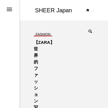
SHEER Japan
TOP
FASHION
【ZARA】
世
界
的
フ
ァ
ッ
シ
ョ
ン
写