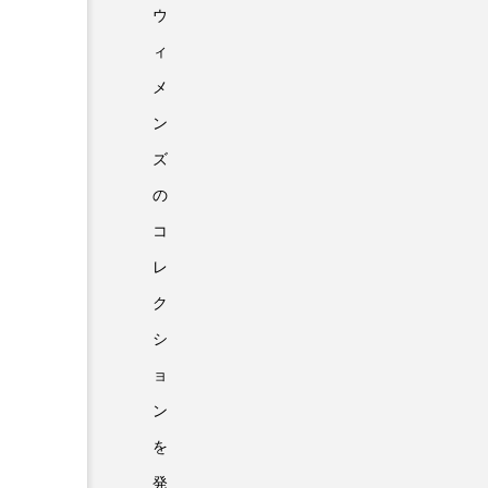
ウ
ィ
メ
ン
ズ
の
コ
レ
ク
シ
ョ
ン
を
発