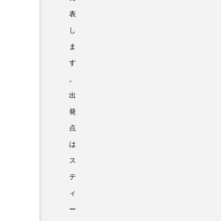
表
し
ま
す
。
出
発
点
は
ス
テ
ィ
ー