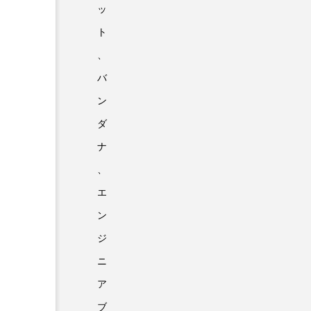
ッ
ト
、
バ
ン
ダ
ナ
、
エ
ン
ジ
ニ
ア
ブ