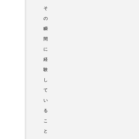
そ
の
瞬
間
に
経
験
し
て
い
る
こ
と