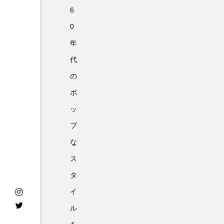
6
0
年
代
の
ポ
ッ
プ
な
ス
タ
イ
ル