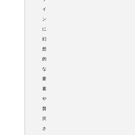
イ
ン
に
幻
想
的
な
要
素
や
贅
沢
さ