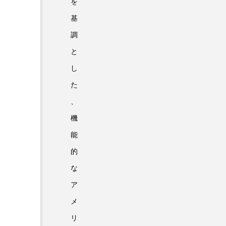
を
基
調
と
し
た
、
機
能
的
な
ア
メ
リ