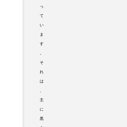
っ
て
い
ま
す
。
そ
れ
は
、
主
に
黒