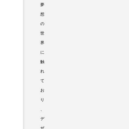
夢
想
の
世
界
に
触
れ
て
お
り
、
デ
ザ