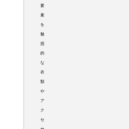
要
素
を
魅
惑
的
な
衣
類
や
ア
ク
セ