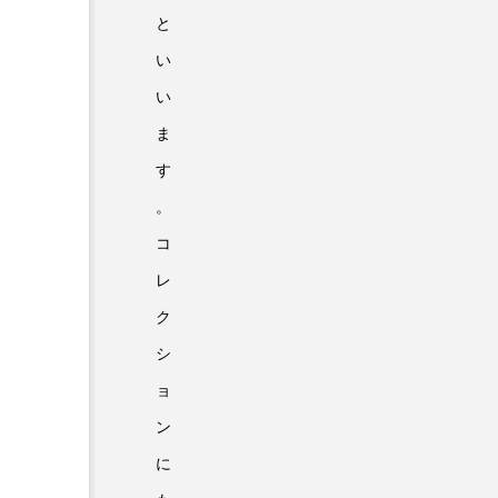
と
い
い
ま
す
。
コ
レ
ク
シ
ョ
ン
に