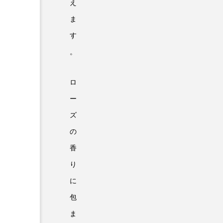
え
ま
す
。
ロ
ー
ズ
の
香
り
に
包
ま