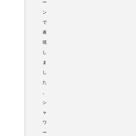
ー
ン
で
表
現
し
ま
し
た
。
シ
ャ
ワ
ー