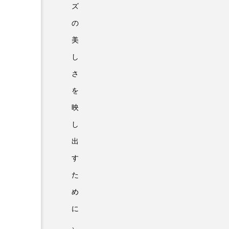
ズ
の
美
し
さ
を
映
し
出
す
た
め
に
、