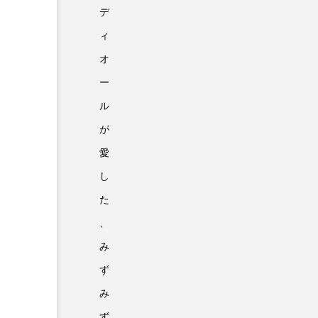
デ
ィ
オ
ー
ル
が
愛
し
た
、
み
ず
み
ず