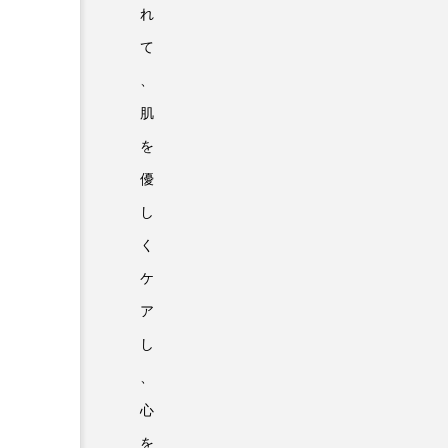
れ
て
、
肌
を
優
し
く
ケ
ア
し
、
心
を