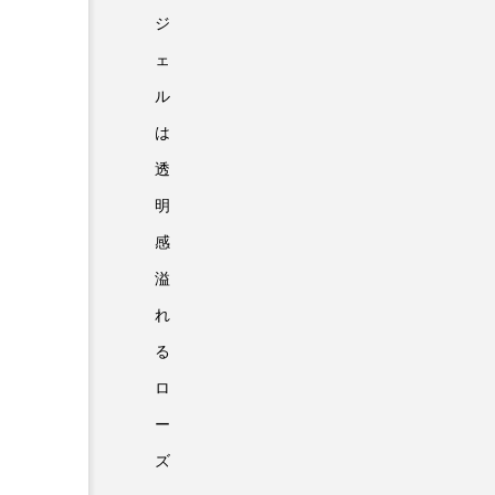
ジ
ェ
ル
は
透
明
感
溢
れ
る
ロ
ー
ズ