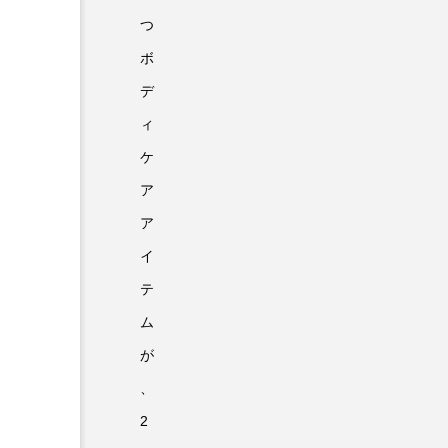
つ
ボ
デ
ィ
ケ
ア
ア
イ
テ
ム
が
、
2