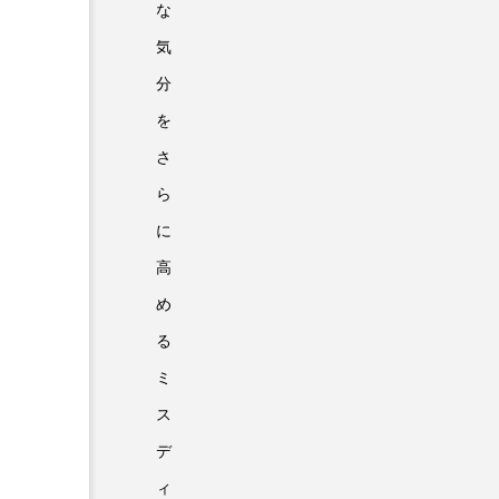
な
気
分
を
さ
ら
に
高
め
る
ミ
ス
デ
ィ