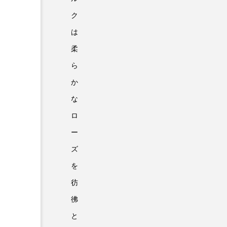
ク
は
柔
ら
か
な
ロ
ー
ズ
を
彷
彿
と