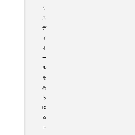
ミ
ス
デ
ィ
オ
ー
ル
を
あ
ら
ゆ
る
ト