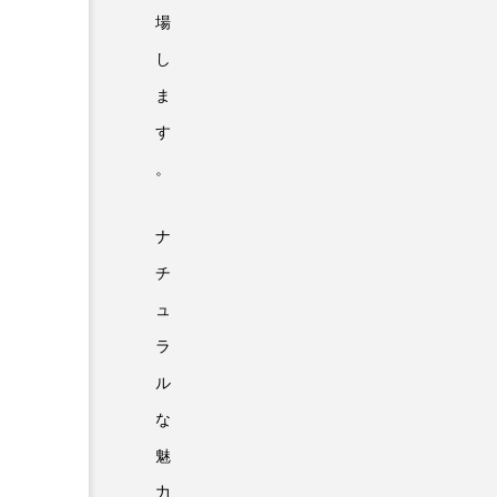
場
し
ま
す
。
ナ
チ
ュ
ラ
ル
な
魅
力