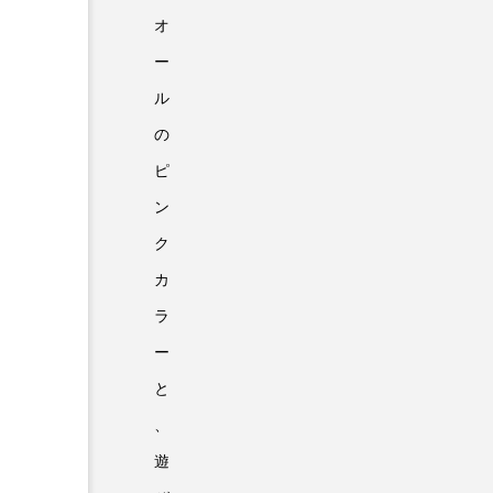
オ
ー
ル
の
ピ
ン
ク
カ
ラ
ー
と
、
遊