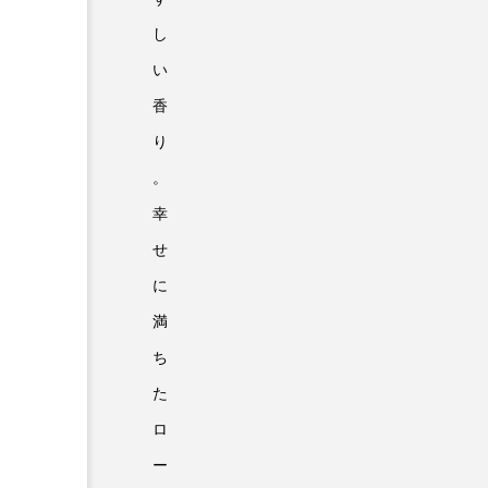
し
い
香
り
。
幸
せ
に
満
ち
た
ロ
ー