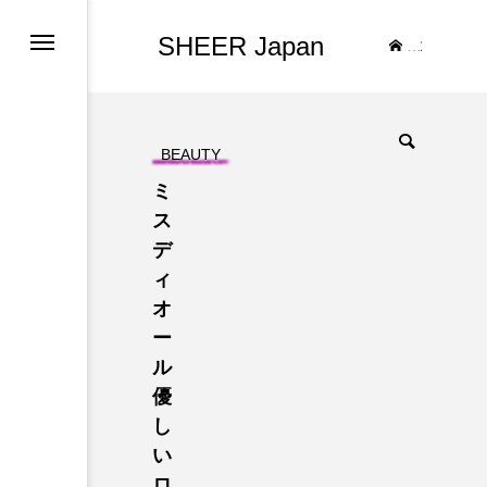
SHEER Japan
TOP
BEAUTY
ミ
ス
デ
ィ
オ
ー
ル
優
し
い
ロ