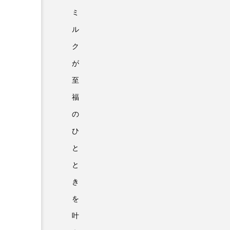
ミ
ル
ク
が
至
福
の
ひ
と
と
き
を
叶