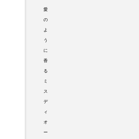
愛
の
よ
う
に
香
る
ミ
ス
デ
ィ
オ
ー