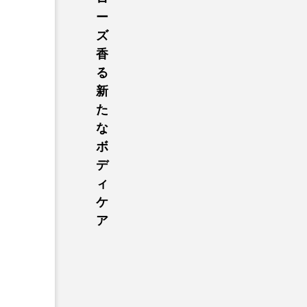
ー
ズ
香
る
新
た
な
ボ
デ
ィ
ケ
ア