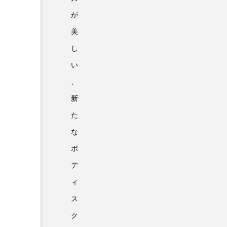
が
美
し
い
、
新
た
な
ボ
デ
ィ
ス
ク