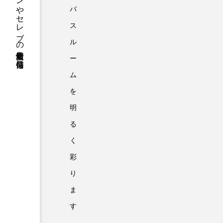
ファッションやセレブの最新情報を毎日発信
バ
ス
ル
ー
ム
を
明
る
く
彩
り
ま
す
。