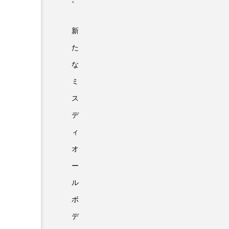
新
た
な
ミ
ス
デ
ィ
オ
ー
ル
ボ
デ