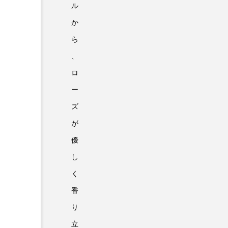
ル
か
ら
、
ロ
ー
ズ
が
優
し
く
香
り
立