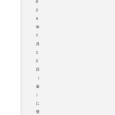
0
2
4
年
7
月
1
2
日
（
金
）
に
登