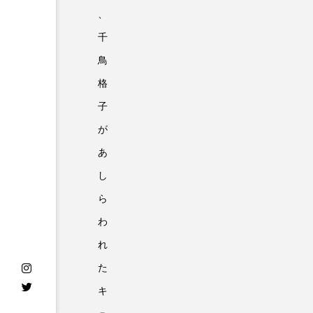
、
千
鳥
格
子
が
あ
し
ら
わ
れ
た
キ