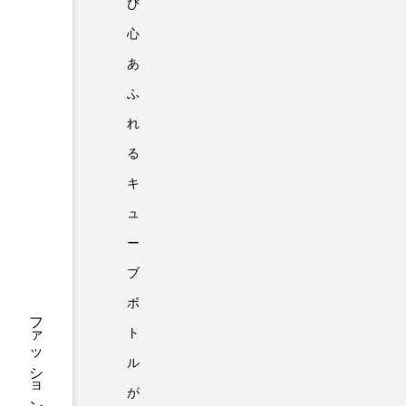
び
心
あ
ふ
れ
る
キ
ュ
ー
ブ
ボ
ト
ル
が