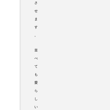
さ
せ
ま
す
。
並
べ
て
も
愛
ら
し
い