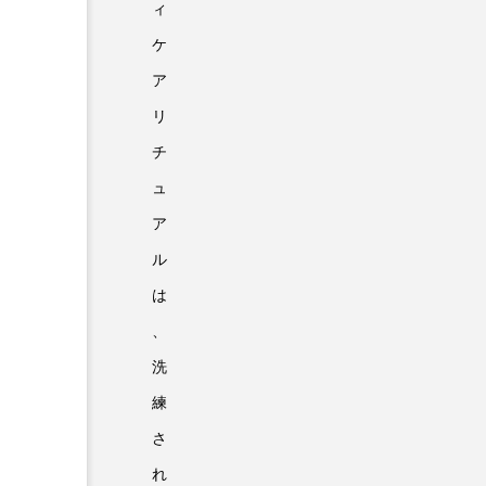
ィ
ケ
ア
リ
チ
ュ
ア
ル
は
、
洗
練
さ
れ