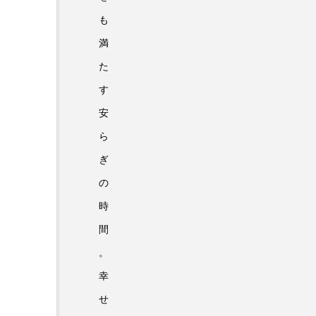
も
満
た
す
安
ら
ぎ
の
時
間
。
幸
せ