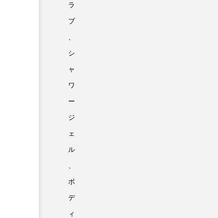
ラ
ブ
、
シ
ャ
ワ
ー
ジ
ェ
ル
、
ボ
デ
ィ