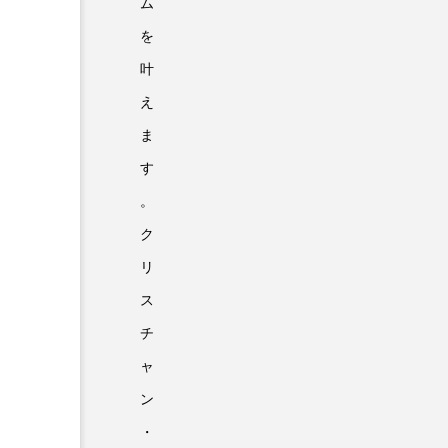
ム
を
叶
え
ま
す
。
ク
リ
ス
チ
ャ
ン
・