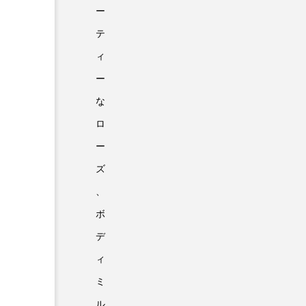
ー
テ
ィ
ー
な
ロ
ー
ズ
、
ボ
デ
ィ
ミ
ル