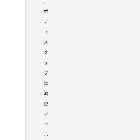
、
ボ
デ
ィ
ス
ク
ラ
ブ
は
濃
密
で
フ
ル