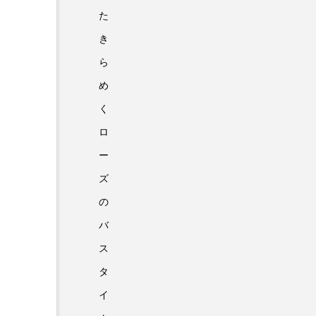
た
き
ら
め
く
ロ
ー
ズ
の
バ
ス
タ
イ