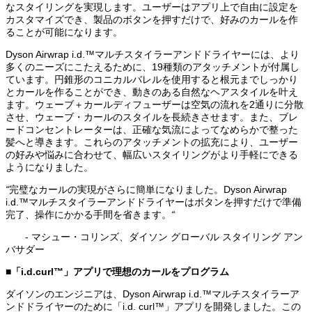
なスタイリングを実現します。ユーザーはアプリ上で自由に設定を
カスタマイズでき、製品のボタンを押すだけで、好みのカールを作
ることが可能になります。
Dyson Airwrap i.d.™マルチスタイラーアンドドライヤーには、より
多くのニーズにこたえるために、19種類のアタッチメントが付属し
ています。円錐形のコニカルバレルを使用すると根元までしっかり
とカールを作ることができ、動きのある自然なヘアスタイルを叶え
ます。ウェーブ＋カールディフューザーは空気の流れを2通りに分散
させ、ウェーブ・カールのスタイルを長続きさせます。また、ブレ
ードコンセントレーターは、正確な気流によってなめらかで整った
髪へと導きます。これらのアタッチメントの拡充により、ユーザー
の好みや悩みに合わせて、幅広いスタイリングがより手軽にできる
ようになりました。
“
完璧なカールの実現がさらに簡単になりました。Dyson Airwrap
i.d.™マルチスタイラーアンドドライヤーはボタンを押すだけで準備
完了、操作にかかる手間を省きます。
“
‐ マシュー・コリンズ、ダイソン グローバル スタイリング アン
バサダー
■「i.d.curl™」アプリで理想のカールをプログラム
ダイソンのエンジニアは、Dyson Airwrap i.d.™マルチスタイラーア
ンドドライヤーのために「i.d. curl™」アプリを開発しました。この