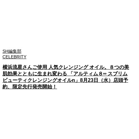
SH編集部
CELEBRITY
横浜流星さんご使用 人気クレンジング オイル。８つの美
肌効果とともに生まれ変わる 「アルティム８∞ スブリム
ビューティクレンジングオイルn」8月23日（水）店頭予
約、限定先行発売開始！