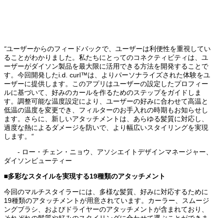
“
ユーザーからのフィードバックで、ユーザーは利便性を重視してい
ることがわかりました。私たちにとってのコネクティビティは、ユ
ーザーがダイソン製品を最大限に活用できる方法を開発することで
す。今回開発したi.d. curl™は、よりパーソナライズされた体験をユ
ーザーに提供します。このアプリはユーザーの設定したプロフィー
ルに基づいて、好みのカールを作るためのステップをガイドしま
す。調整可能な温度設定により、ユーザーの好みに合わせて高温と
低温の温度を変更でき、フィルターのお手入れの時期もお知らせし
ます。さらに、新しいアタッチメントは、あらゆる髪質に対応し、
過度な熱によるダメージを防いで、より幅広いスタイリングを実現
します。
“
‐ ロー・チェン・ニョウ、アソシエイトデザインマネージャー、
ダイソンビューティー
■多彩なスタイルを実現する19種類のアタッチメント
今回のマルチスタイラーには、多様な髪質、好みに対応するために
19種類のアタッチメントが用意されています。カーラー、スムージ
ングブラシ、およびドライヤーのアタッチメントが含まれており、
それぞれの髪質や好みのスタイリングに合わせて選ぶことができま