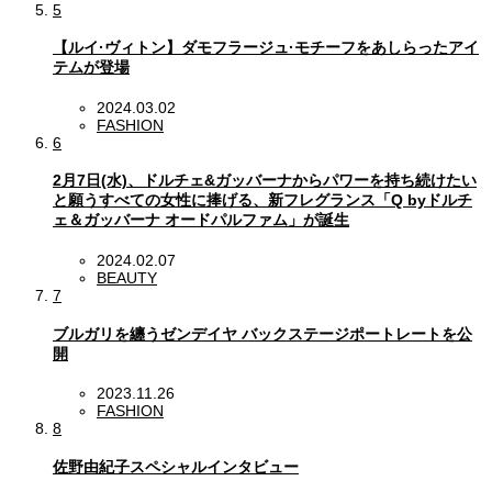
5
【ルイ·ヴィトン】ダモフラージュ·モチーフをあしらったアイ
テムが登場
2024.03.02
FASHION
6
2月7日(水)、ドルチェ&ガッバーナからパワーを持ち続けたい
と願うすべての女性に捧げる、新フレグランス「Q byドルチ
ェ＆ガッバーナ オードパルファム」が誕生
2024.02.07
BEAUTY
7
ブルガリを纏うゼンデイヤ バックステージポートレートを公
開
2023.11.26
FASHION
8
佐野由紀子スペシャルインタビュー