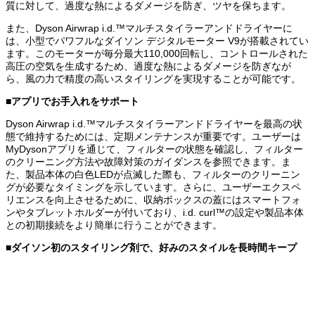
質に対して、過度な熱によるダメージを防ぎ、ツヤを保ちます。
また、Dyson Airwrap i.d.™マルチスタイラーアンドドライヤーに
は、小型でパワフルなダイソン デジタルモーター V9が搭載されてい
ます。このモーターが毎分最大110,000回転し、コントロールされた
高圧の空気を生成するため、過度な熱によるダメージを防ぎなが
ら、風の力で精度の高いスタイリングを実現することが可能です。
■
アプリでお手入れをサポート
Dyson Airwrap i.d.™マルチスタイラーアンドドライヤーを最高の状
態で維持するためには、定期メンテナンスが重要です。ユーザーは
MyDysonアプリを通じて、フィルターの状態を確認し、フィルター
のクリーニング方法や故障対策のガイダンスを参照できます。ま
た、製品本体の白色LEDが点滅した際も、フィルターのクリーニン
グが必要なタイミングを示しています。さらに、ユーザーエクスペ
リエンスを向上させるために、収納ボックスの蓋にはスマートフォ
ンやタブレットホルダーが付いており、i.d. curl™の設定や製品本体
との初期接続をより簡単に行うことができます。
■
ダイソン初のスタイリング剤で、好みのスタイルを長時間キープ