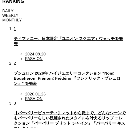
RANKING
DAILY
WEEKLY
MONTHLY
1
ティファニー、日本限定「ユニオン スクエア」ウォッチを発
売
2024.08.20
FASHION
2
ブシュロン 2026年 ハイジュエリーコレクション “Nom:
Boucheron, Prénom: Frédéric 『フレデリック・ブシュロ
ン』” を発表
2026.01.26
FASHION
3
【バーバリービューティ】マットから艶まで。どんなシーンで
もバーバリーらしい洗練されたスタイルを叶えるリップ コレ
クション「バーバリー ブリット シャイン」「バーバリー キス