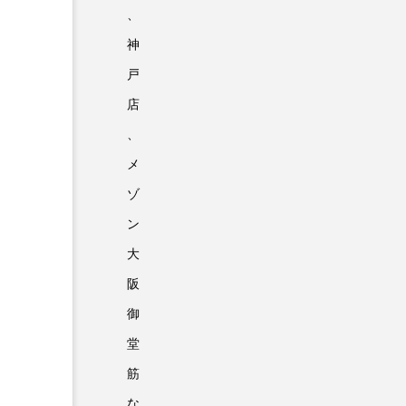
、
神
戸
店
、
メ
ゾ
ン
大
阪
御
堂
筋
な