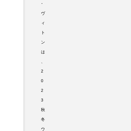
･
ヴ
ィ
ト
ン
は
、
2
0
2
3
秋
冬
ウ