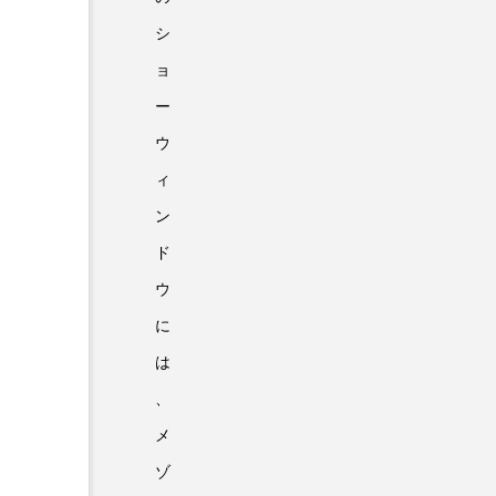
シ
ョ
ー
ウ
ィ
ン
ド
ウ
に
は
、
メ
ゾ