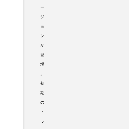
ー
ジ
ョ
ン
が
登
場
。
初
期
の
ト
ラ