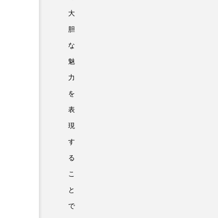
大
胆
な
魅
力
を
表
現
す
る
こ
と
で