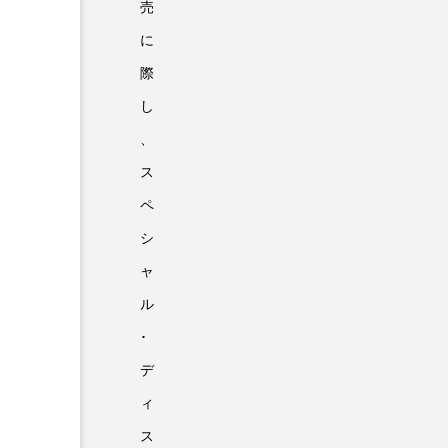
売
に
際
し
、
ス
ペ
シ
ャ
ル
･
デ
ィ
ス