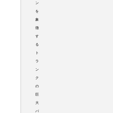
ン
を
象
徴
す
る
ト
ラ
ン
ク
の
巨
大
バ