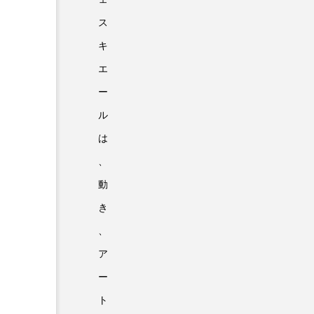
ス
キ
エ
ー
ル
は
、
動
き
、
ア
ー
ト