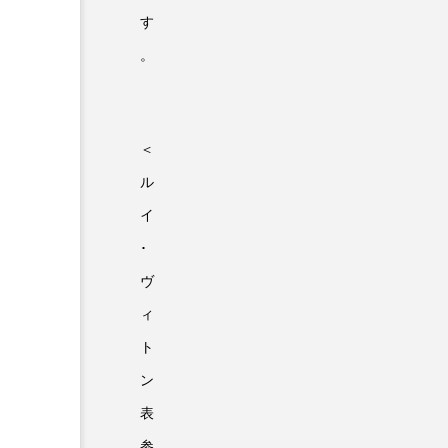
す
。
＜
ル
イ
･
ヴ
ィ
ト
ン
表
参