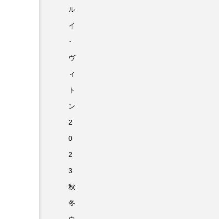
ル
イ
･
ヴ
ィ
ト
ン
2
0
2
3
秋
冬