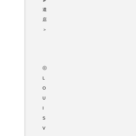
道
店
＞
ⓒ
L
O
U
I
S
V