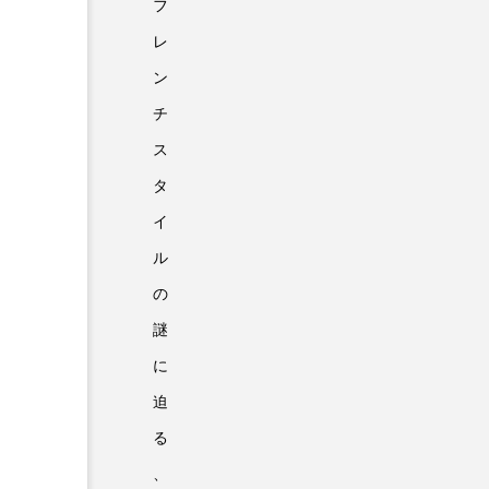
フ
レ
ン
チ
ス
タ
イ
ル
の
謎
に
迫
る
、