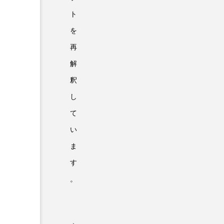
ト
を
再
解
釈
し
て
い
ま
す
。