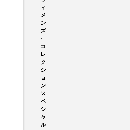
ィ
メ
ン
ズ
·
コ
レ
ク
シ
ョ
ン
ス
ペ
シ
ャ
ル