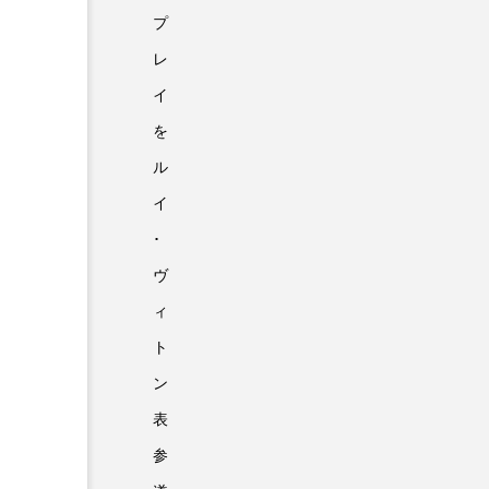
プ
レ
イ
を
ル
イ
･
ヴ
ィ
ト
ン
表
参