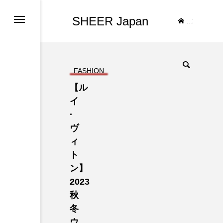
SHEER Japan
TOP
FASHION
【ル
イ
·
ヴ
ィ
ト
ン】
2023
秋
冬
ウ