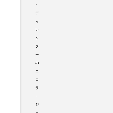
･
デ
ィ
レ
ク
タ
ー
の
ニ
コ
ラ
･
ジ
ェ