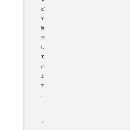
ど
で
展
開
し
て
い
ま
す
。
＜