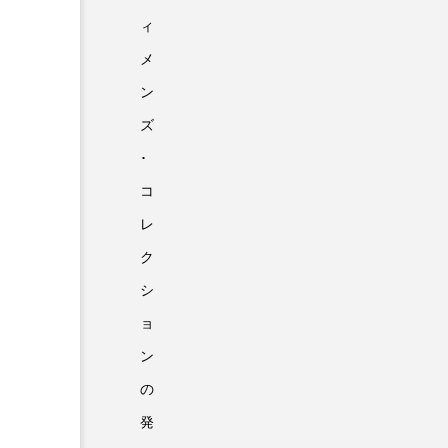
ィ
メ
ン
ズ
･
コ
レ
ク
シ
ョ
ン
の
発