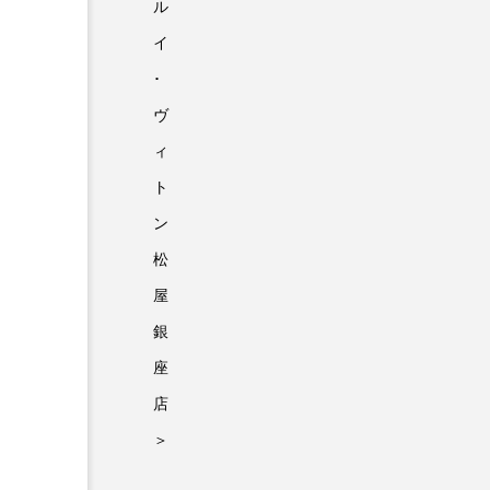
ル
イ
･
ヴ
ィ
ト
ン
松
屋
銀
座
店
＞