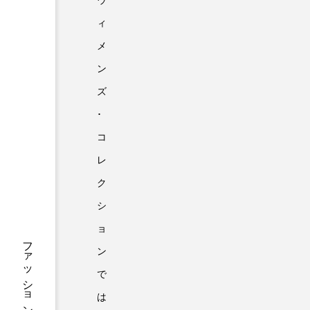
ウ
ィ
メ
ン
ズ
･
コ
レ
ク
シ
ョ
ン
で
は