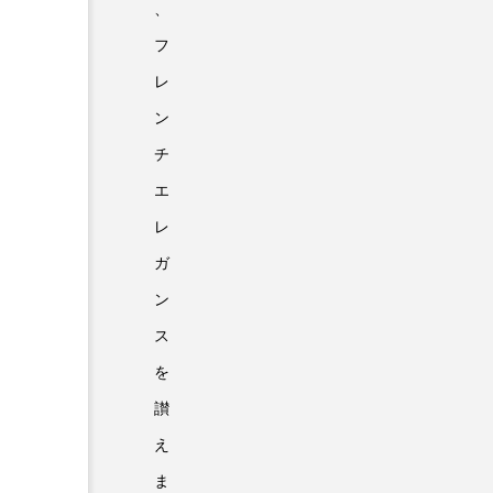
、
フ
レ
ン
チ
エ
レ
ガ
ン
ス
を
讃
え
ま