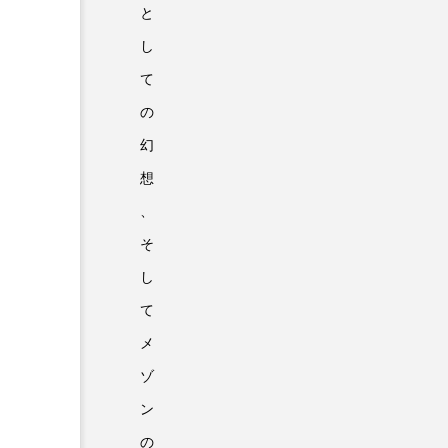
と
し
て
の
幻
想
、
そ
し
て
メ
ゾ
ン
の