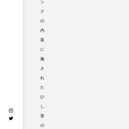
ン
ク
の
内
装
に
施
さ
れ
た
ひ
し
形
の