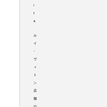
i
t
a
ル
イ
･
ヴ
ィ
ト
ン
店
舗
の