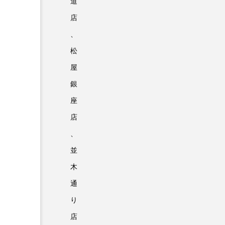
道
店
、
松
屋
銀
座
店
、
並
木
通
り
店