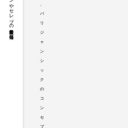
ファッションやセレブの最新情報を毎日発信
、
パ
リ
ジ
ャ
ン
シ
ッ
ク
の
コ
ン
セ
プ