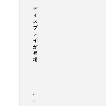
·
デ
ィ
ス
プ
レ
イ
が
登
場
ル
イ