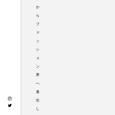
か
ら
フ
ァ
ッ
シ
ョ
ン
界
へ
進
出
し