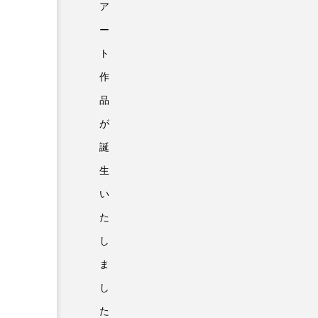
ア
ー
ト
作
品
が
誕
生
い
た
し
ま
し
た