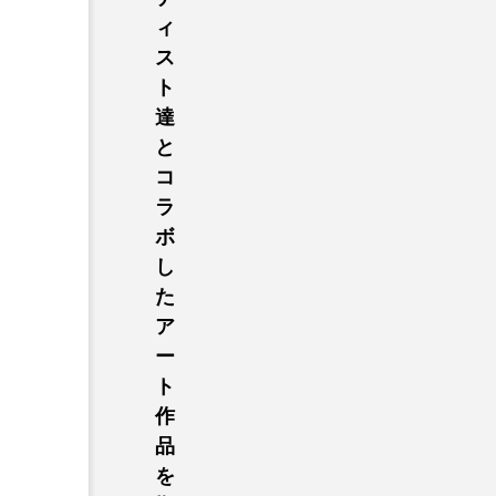
ィ
ス
ト
達
と
コ
ラ
ボ
し
た
ア
ー
ト
作
品
を