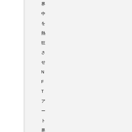
界
中
を
熱
狂
さ
せ
N
F
T
ア
ー
ト
界