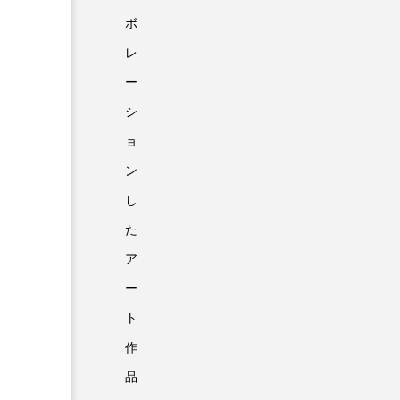
ボ
レ
ー
シ
ョ
ン
し
た
ア
ー
ト
作
品