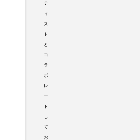
テ
ィ
ス
ト
と
コ
ラ
ボ
レ
ー
ト
し
て
お