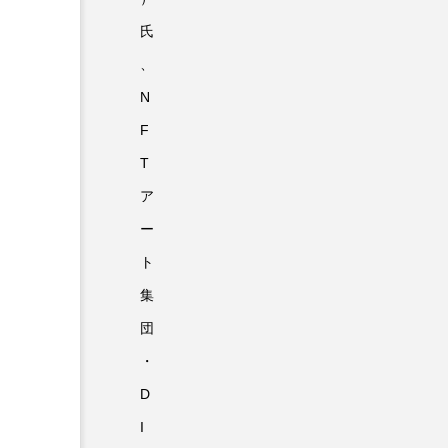
氏
、
N
F
T
ア
ー
ト
集
団
・
D
I