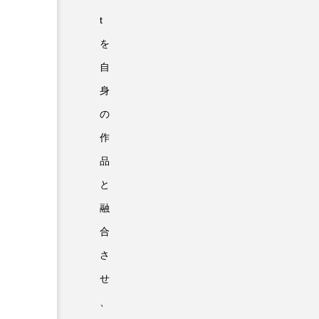
t
を
自
身
の
作
品
と
融
合
さ
せ
、