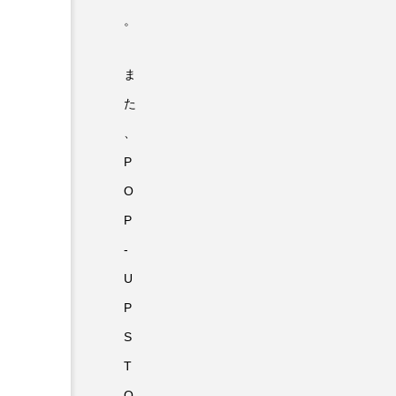
。
ま
た
、
P
O
P
-
U
P
S
T
O