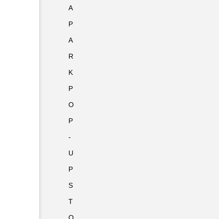
A
P
A
R
K
P
O
P
-
U
P
S
T
O