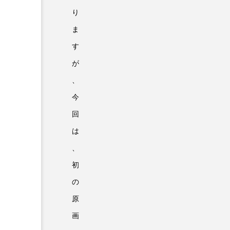
り
ま
す
が
、
今
回
は
、
初
の
原
画