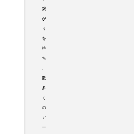
繋
が
り
を
持
ち
、
数
多
く
の
ア
ー