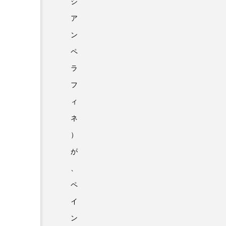
シ
ア
ン
ペ
ラ
フ
ィ
ネ
）
が
、
ペ
イ
ン