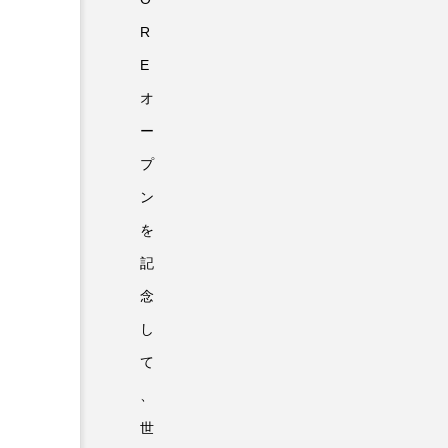
R
E
オ
ー
プ
ン
を
記
念
し
て
、
世