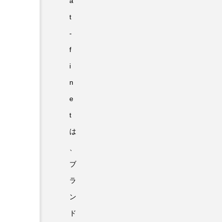
a
t
-
f
i
n
e
t
は
、
ブ
ラ
ン
ド