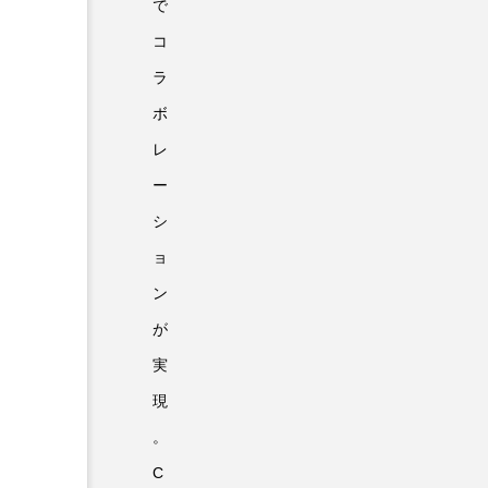
で
コ
ラ
ボ
レ
ー
シ
ョ
ン
が
実
現
。
C