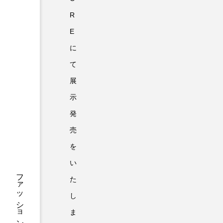
R
E
に
て
展
示
発
売
を
い
た
し
ま