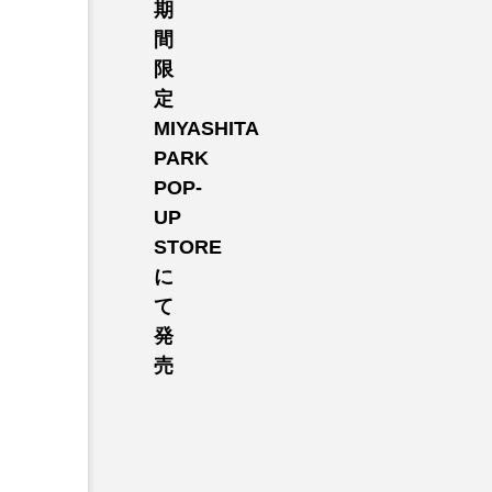
期
間
限
定
MIYASHITA
PARK
POP-
UP
STORE
に
て
発
売