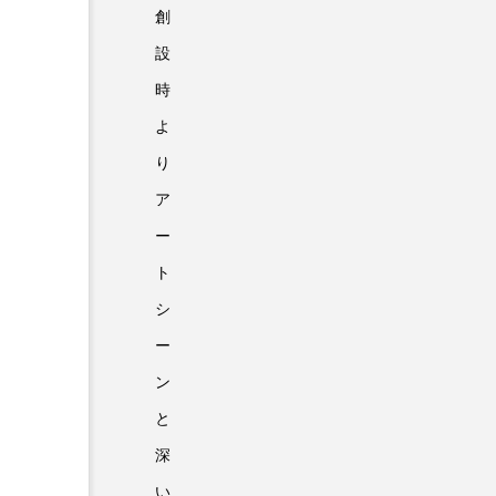
創
設
時
よ
り
ア
ー
ト
シ
ー
ン
と
深
い