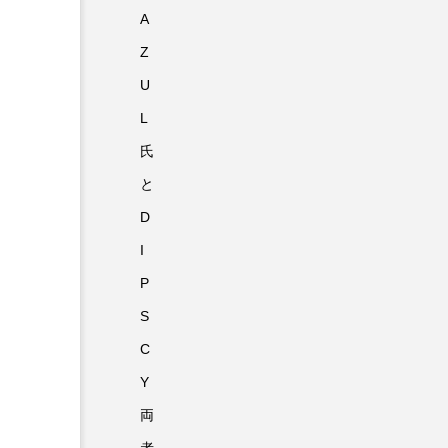
A
Z
U
L
氏
と
D
I
P
S
C
Y
両