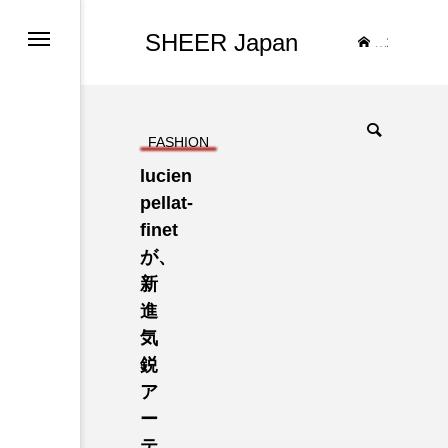
SHEER Japan
TOP
FASHION
lucien
pellat-
finet
が、
新
進
気
鋭
ア
ー
テ