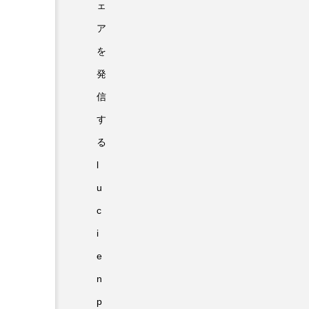
ェ
ア
を
発
信
す
る
l
u
c
i
e
n
p