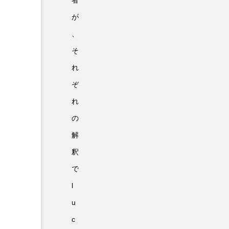
者
が
、
そ
れ
ぞ
れ
の
解
釈
で
l
u
c