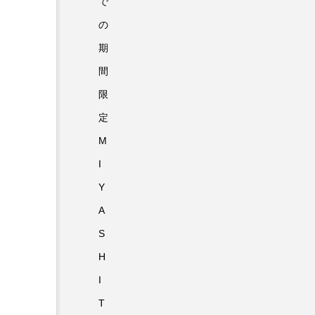
で
の
期
間
限
定
M
I
Y
A
S
H
I
T