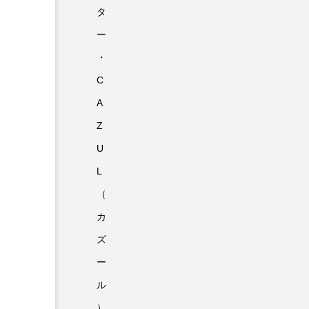
タ
ー
・
C
A
Z
U
L
（
カ
ズ
ー
ル
）