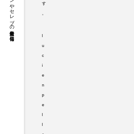
ファッションやセレブの最新情報を毎日発信
す
。
l
u
c
i
e
n
p
e
l
l