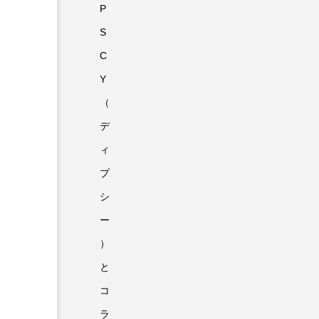
P
S
C
Y
（
デ
ィ
プ
シ
ー
）
と
コ
ラ