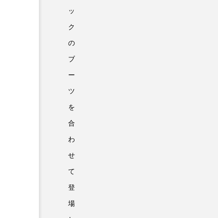
ッ
ク
の
ブ
ー
ツ
を
合
わ
せ
て
登
場