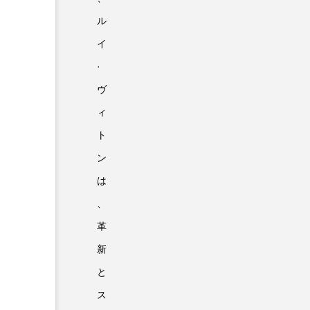
ル
イ
·
ヴ
ィ
ト
ン
は
、
革
新
と
ス