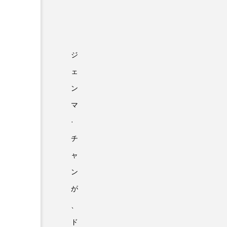
ジ
ェ
ン
マ
·
チ
ャ
ン
が
、
ド