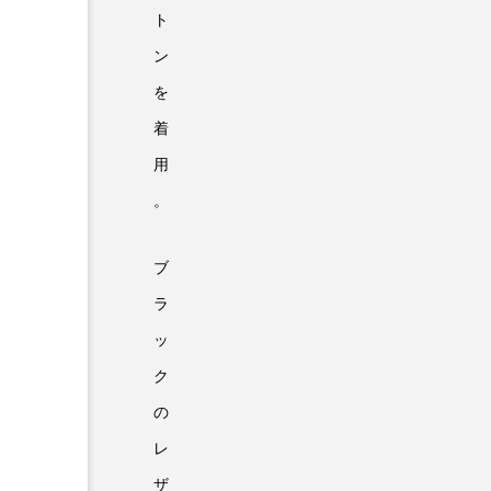
ト
ン
を
着
用
。
ブ
ラ
ッ
ク
の
レ
ザ