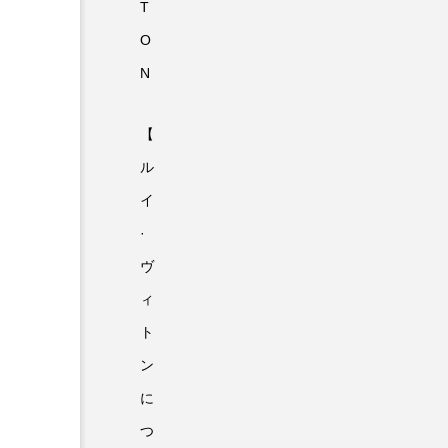
T
O
N
【
ル
イ
·
ヴ
ィ
ト
ン
に
つ