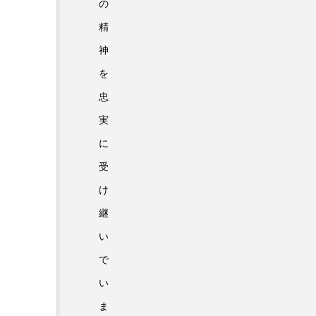
の
精
神
を
忠
実
に
受
け
継
い
で
い
ま