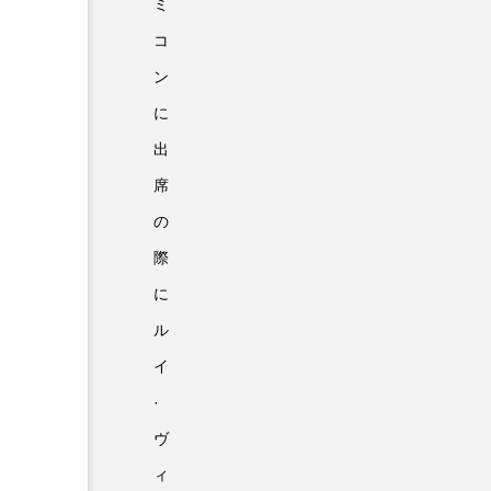
ミ
コ
ン
に
出
席
の
際
に
ル
イ
·
ヴ
ィ