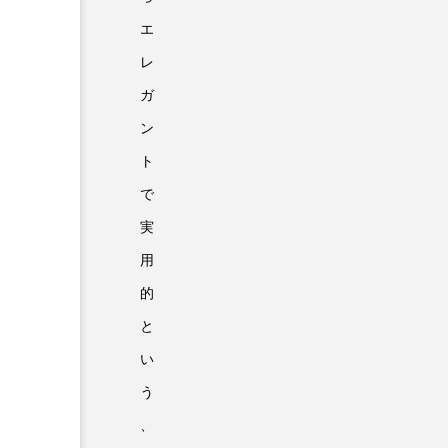
エ
レ
ガ
ン
ト
で
実
用
的
と
い
う
、