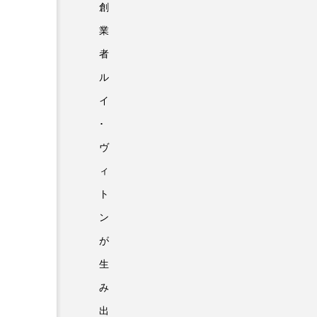
創
業
者
ル
イ
･
ヴ
ィ
ト
ン
が
生
み
出