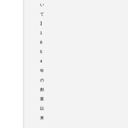
い
て
】
1
8
5
4
年
の
創
業
以
来
、