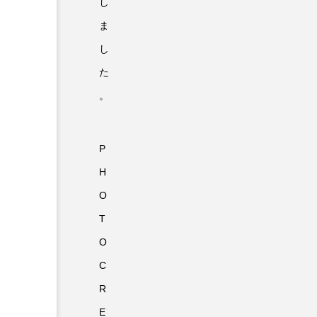
し
ま
し
た
。
P
H
O
T
O
C
R
E