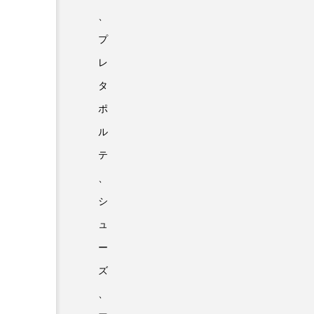
、
プ
レ
タ
ポ
ル
テ
、
シ
ュ
ー
ズ
、