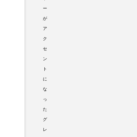
ー
が
ア
ク
セ
ン
ト
に
な
っ
た
グ
レ