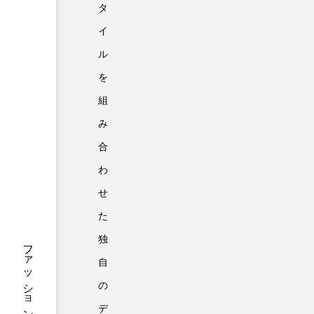
タ
イ
ル
を
組
み
合
わ
せ
た
独
自
の
デ