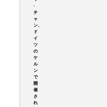
·
チ
ャ
ン、
ド
イ
ツ
の
ケ
ル
ン
で
開
催
さ
れ