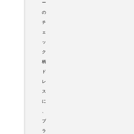
ー
の
チ
ェ
ッ
ク
柄
ド
レ
ス
に
、
ブ
ラ