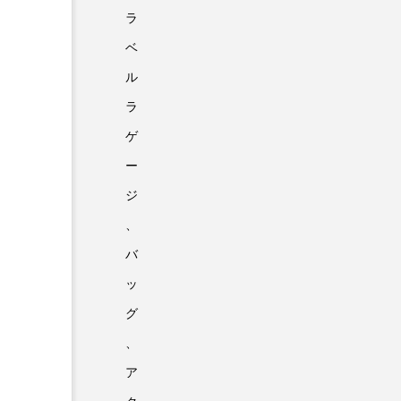
ラ
ベ
ル
ラ
ゲ
ー
ジ
、
バ
ッ
グ
、
ア