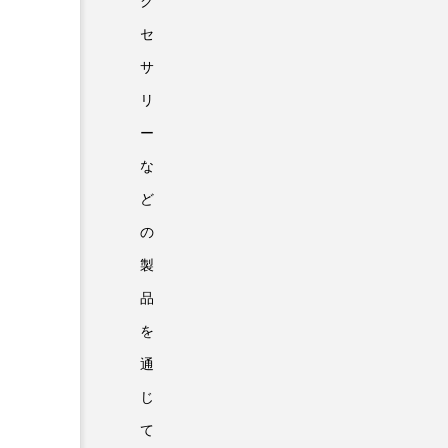
ク
セ
サ
リ
ー
な
ど
の
製
品
を
通
じ
て