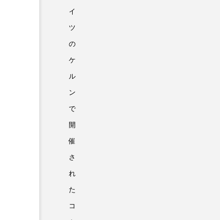
イ
ツ
の
ケ
ル
ン
で
開
催
さ
れ
た
コ