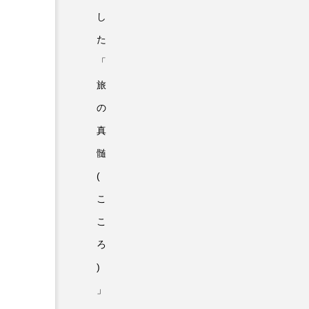
し
た
「
旅
の
真
髄
(
こ
こ
ろ
)
」