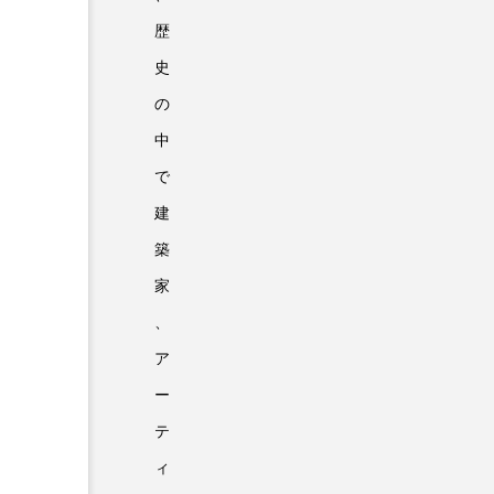
歴
史
の
中
で
建
築
家
、
ア
ー
テ
ィ