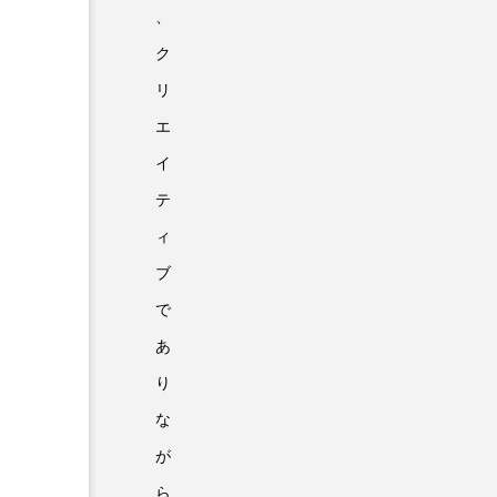
、
ク
リ
エ
イ
テ
ィ
ブ
で
あ
り
な
が
ら