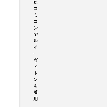
た
コ
ミ
コ
ン
で
ル
イ
·
ヴ
ィ
ト
ン
を
着
用