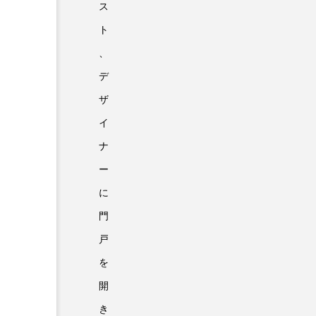
ス
ト
、
デ
ザ
イ
ナ
ー
に
門
戸
を
開
き