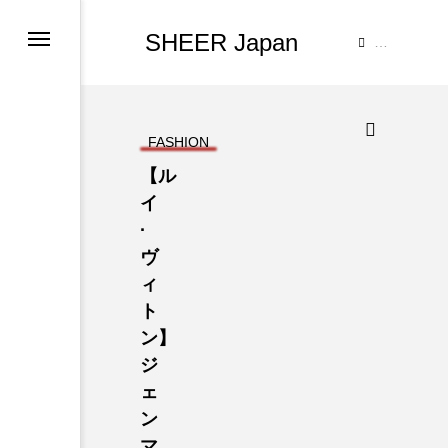
SHEER Japan
TOP
FASHION
【ル
イ
·
ヴ
ィ
ト
ン】
ジ
ェ
ン
マ