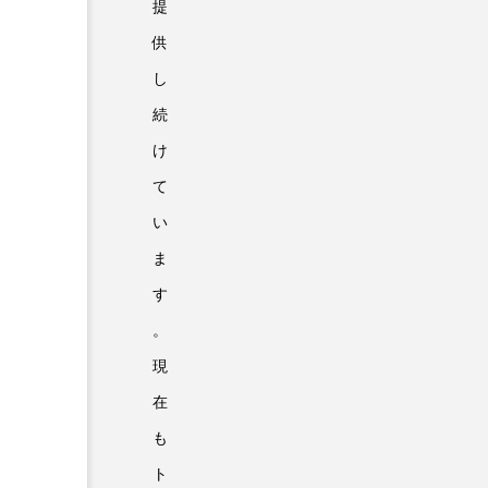
提
供
し
続
け
て
い
ま
す
。
現
在
も
ト