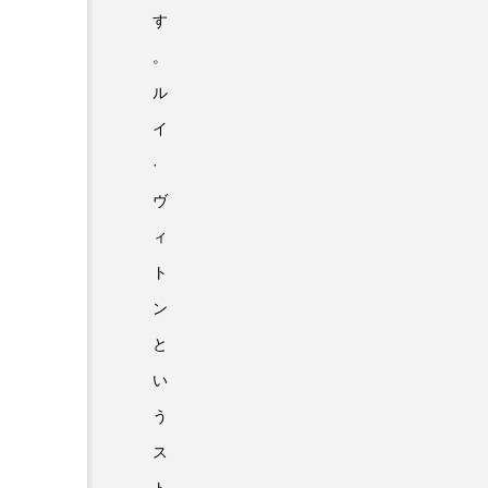
す
。
ル
イ
·
ヴ
ィ
ト
ン
と
い
う
ス