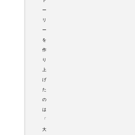
ト
ー
リ
ー
を
作
り
上
げ
た
の
は
「
大