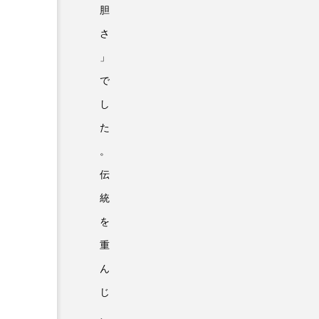
胆
さ
」
で
し
た
。
伝
統
を
重
ん
じ
、