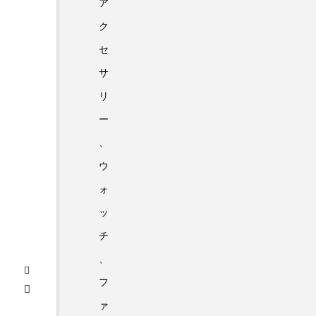
ア
ク
セ
サ
リ
ー
、
ウ
ォ
ッ
チ
、
フ
ァ