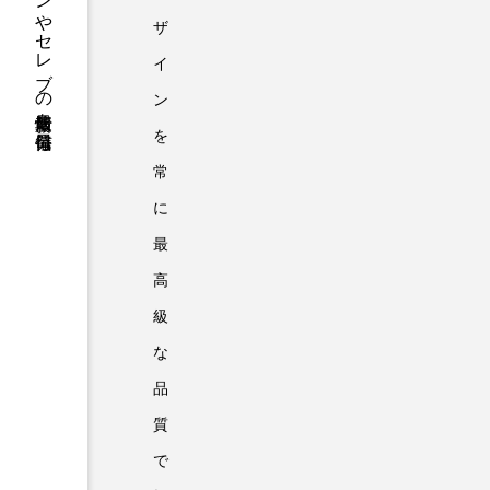
ファッションやセレブの最新情報を毎日発信
ザ
イ
ン
を
常
に
最
高
級
な
品
質
で