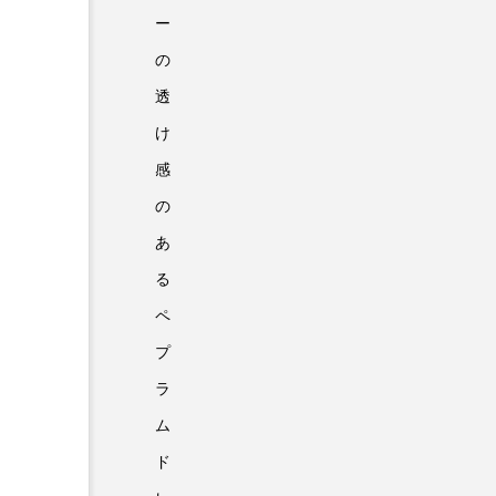
ー
の
透
け
感
の
あ
る
ペ
プ
ラ
ム
ド