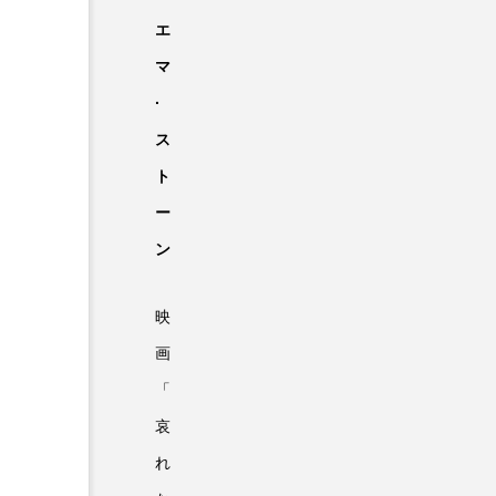
エ
マ
·
ス
ト
ー
ン
映
画
「
哀
れ