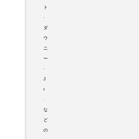
ト
·
ダ
ウ
ニ
ー
·
J
r
.
な
ど
の