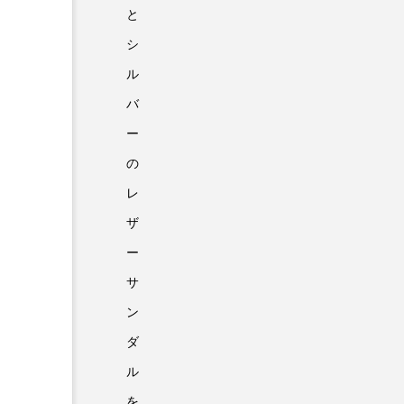
と
シ
ル
バ
ー
の
レ
ザ
ー
サ
ン
ダ
ル
を