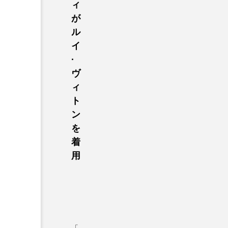
ィ
が
ル
イ
·
ヴ
ィ
ト
ン
を
着
用