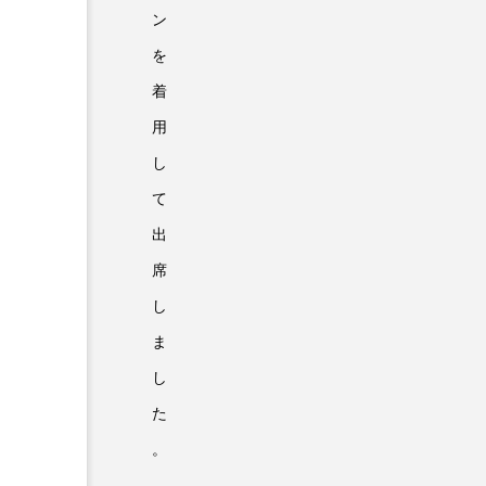
ン
を
着
用
し
て
出
席
し
ま
し
た
。