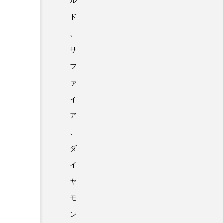
ル
ド
、
サ
フ
ァ
イ
ア
、
ダ
イ
ヤ
モ
ン