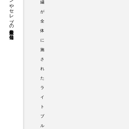
ファッションやセレブの最新情報を毎日発信
繍
が
全
体
に
施
さ
れ
た
ラ
イ
ト
ブ
ル