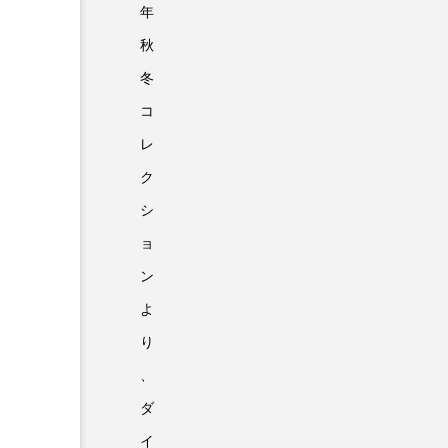
年
秋
冬
コ
レ
ク
シ
ョ
ン
よ
り
、
ダ
イ