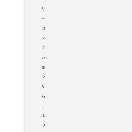
リ
ー
コ
レ
ク
シ
ョ
ン
か
ら
、
ホ
ワ