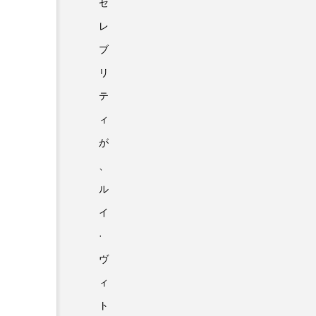
セ
レ
ブ
リ
テ
ィ
が
、
ル
イ
·
ヴ
ィ
ト