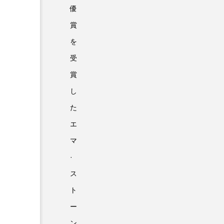
優
賞
を
受
賞
し
た
エ
マ
·
ス
ト
ー
ン