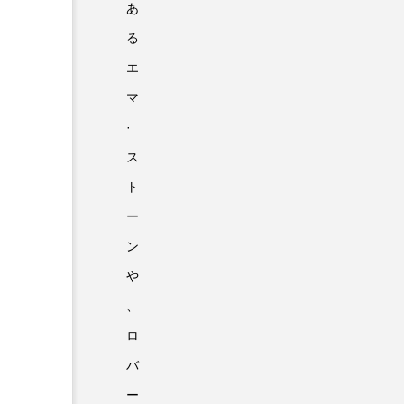
あ
る
エ
マ
·
ス
ト
ー
ン
や
、
ロ
バ
ー