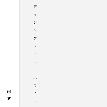
デ
ィ
ジ
ャ
ケ
ッ
ト
に
、
ホ
ワ
イ
ト