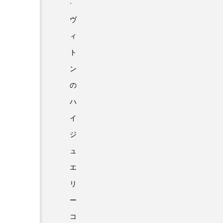
·
ヴ
ィ
ト
ン
の
ハ
イ
ジ
ュ
エ
リ
ー
コ