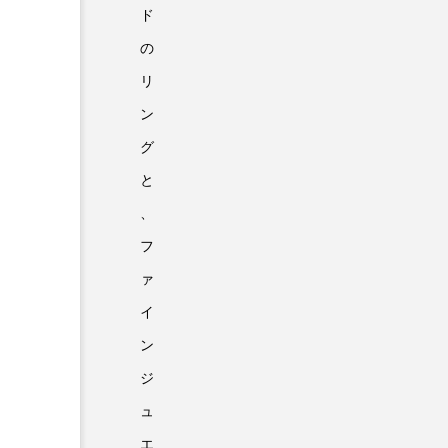
ド
の
リ
ン
グ
と
、
フ
ァ
イ
ン
ジ
ュ
エ