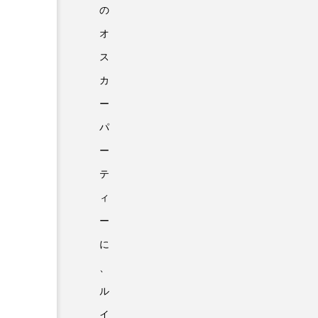
の
オ
ス
カ
ー
パ
ー
テ
ィ
ー
に
、
ル
イ