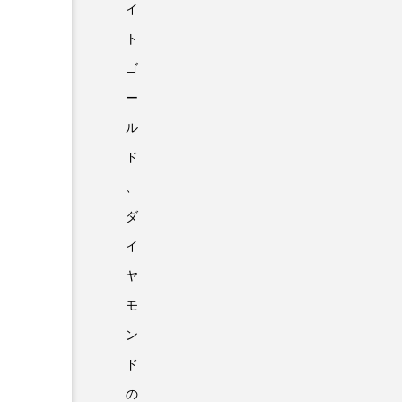
イ
ト
ゴ
ー
ル
ド
、
ダ
イ
ヤ
モ
ン
ド
の