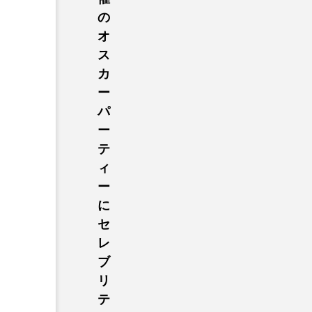
の
オ
ス
カ
ー
パ
ー
テ
ィ
ー
に
セ
レ
ブ
リ
テ