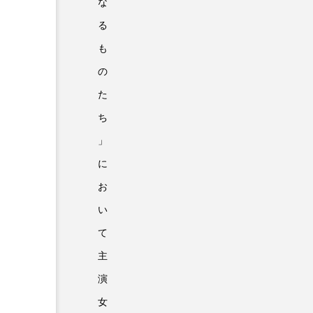
な
る
も
の
た
ち
」
に
お
い
て
主
演
女