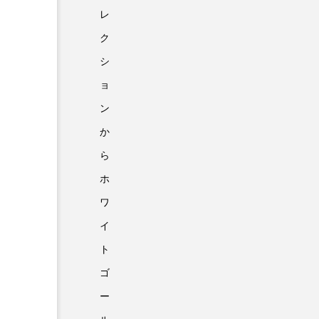
レ
ク
シ
ョ
ン
か
ら
ホ
ワ
イ
ト
ゴ
ー