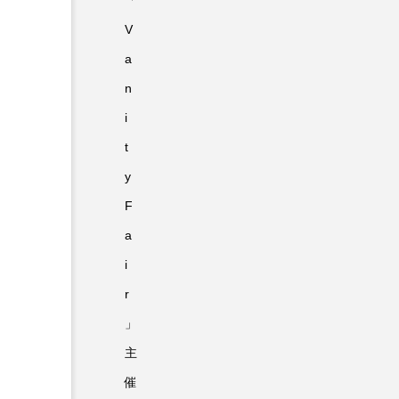
「
V
a
n
i
t
y
F
a
i
r
」
主
催