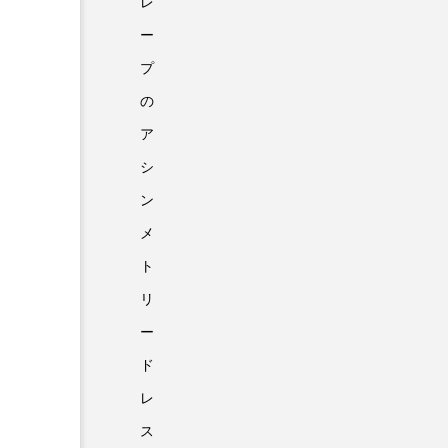
レ
ー
プ
の
ア
シ
ン
メ
ト
リ
ー
ド
レ
ス