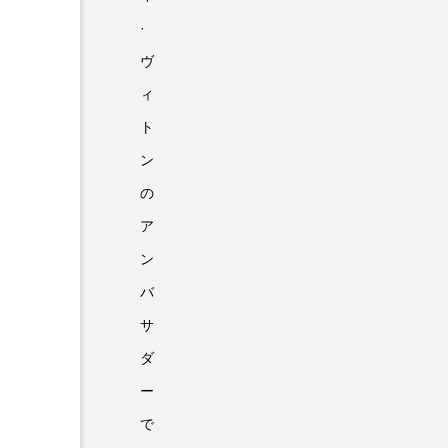
·
ヴ
ィ
ト
ン
の
ア
ン
バ
サ
ダ
ー
で