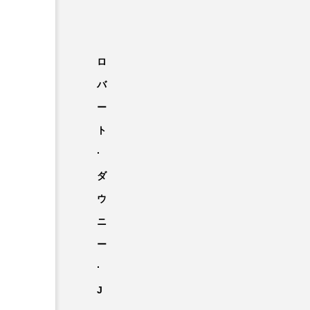
ロ
バ
ー
ト
·
ダ
ウ
ニ
ー
·
J