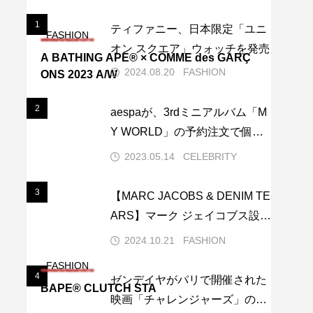
1
1
ティファニー、日本限定「ユニ
FASHION
オン スクエア」ウォッチを発売
A BATHING APE® × COMME des GARÇ
2024.08.20
FASHION
ONS 2023 A/W
2
2
aespaが、3rdミニアルバム「M
Y WORLD」の予約注文で個人
最高記録を更新し、K-POPガー
2023.05.14
CELEBRITY
ルズグループ史上2位の記録を
達成しました。
3
3
【MARC JACOBS & DENIM TE
ARS】マーク ジェイコブス設立
40周年を祝しコラボレーション
2024.10.21
FASHION
を発表
FASHION
4
4
ゼンデイヤがパリで開催された
BAPE® CLUTCH STA
映画「チャレンジャーズ」のプ