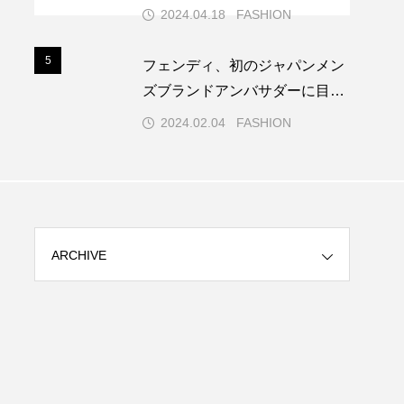
レミアでのフォトコールでブル
2024.04.18
FASHION
ガリを纏う
5
5
フェンディ、初のジャパンメン
ズブランドアンバサダーに目黒
蓮を起用！
2024.02.04
FASHION
ARCHIVE