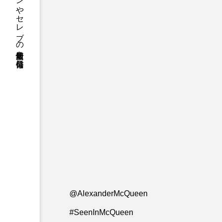
ファッションやセレブの最新情報を毎日発信
@AlexanderMcQueen
#SeenInMcQueen