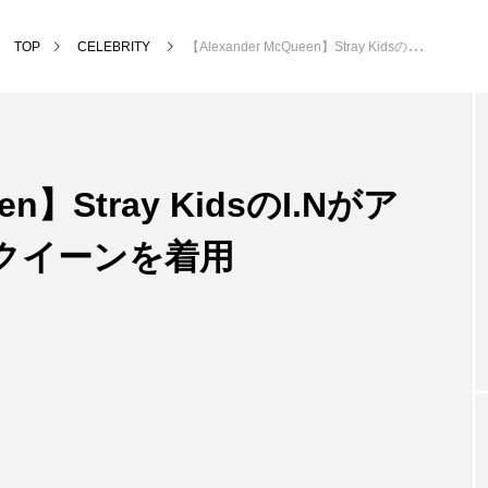
TOP
CELEBRITY
【Alexander McQueen】Stray KidsのI.Nがアレキサンダー・マックイーンを着用
een】Stray KidsのI.Nがア
クイーンを着用