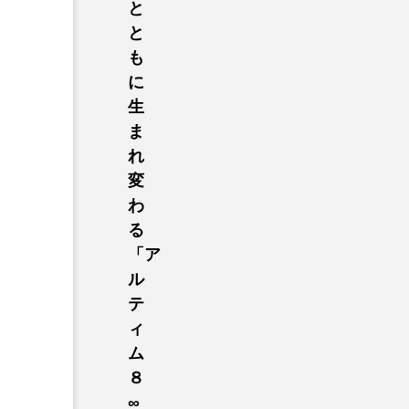
と
と
も
に
生
ま
れ
変
わ
る
「ア
ル
テ
ィ
ム
８
∞