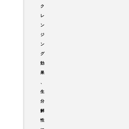
ク
レ
ン
ジ
ン
グ
効
果
、
生
分
解
性