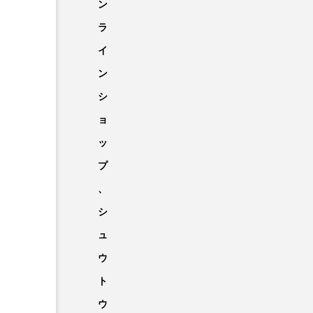
ン
ラ
イ
ン
シ
ョ
ッ
プ
、
シ
ュ
ウ
ト
ウ