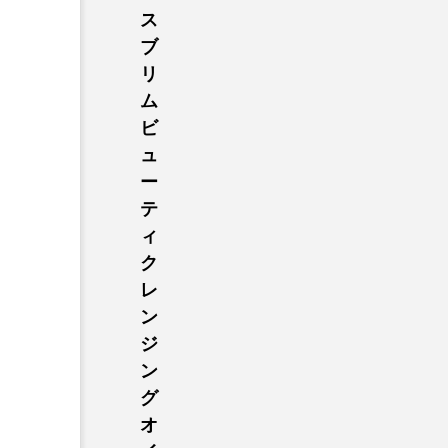
ス
ブ
リ
ム
ビ
ュ
ー
テ
ィ
ク
レ
ン
ジ
ン
グ
オ