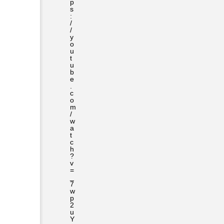
p
s
:
/
/
y
o
u
t
u
b
e
.
c
o
m
/
w
a
t
c
h
?
v
=
_
7
w
p
2
u
Y