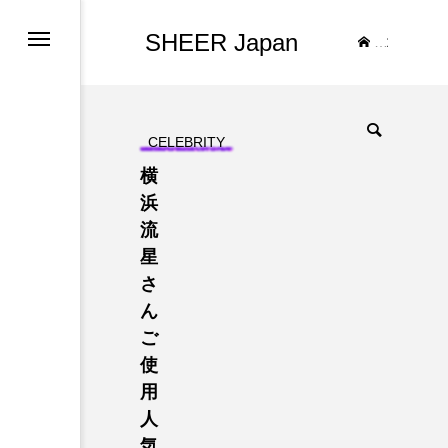
SHEER Japan
TOP
CELEBRITY
横
浜
流
星
さ
ん
ご
使
用
人
気