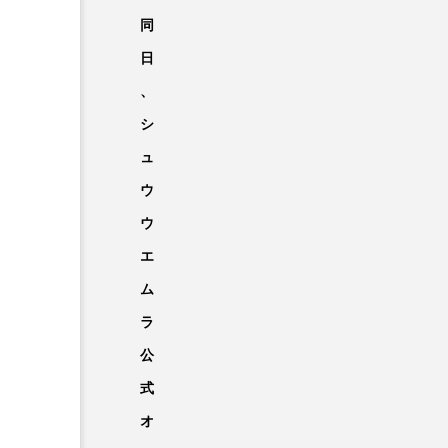
同
日
、
シ
ュ
ウ
ウ
エ
ム
ラ
公
式
オ