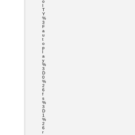
o
I
T
Y
%
3
F
a
u
t
o
p
l
a
y
%
3
D
0
%
2
6
f
s
%
3
D
1
%
2
6
r