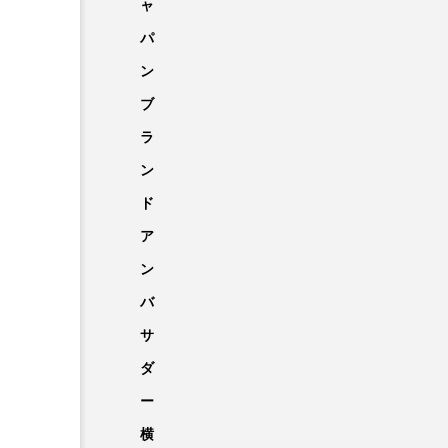
ャ
パ
ン
ブ
ラ
ン
ド
ア
ン
バ
サ
ダ
ー
横