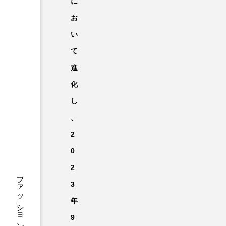
に
お
い
て
進
化
し
、
2
0
2
3
年
9