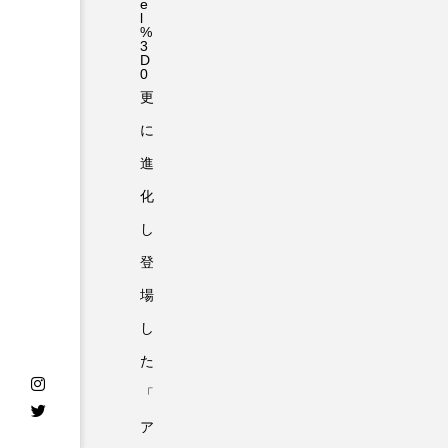
e
l
%
3
D
0
更
に
進
化
し
登
場
し
た
「
ア