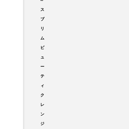
∞
ス
ブ
リ
ム
ビ
ュ
ー
テ
ィ
ク
レ
ン
ジ