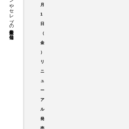
ファッションやセレブの最新情報を毎日発信
月
1
日
（
金
）
リ
ニ
ュ
ー
ア
ル
発
売