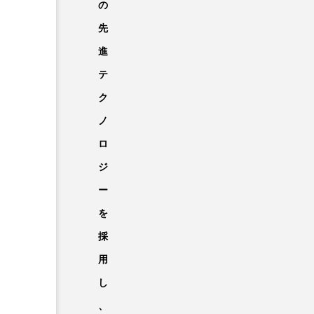
の
先
進
テ
ク
ノ
ロ
ジ
ー
を
採
用
し
、