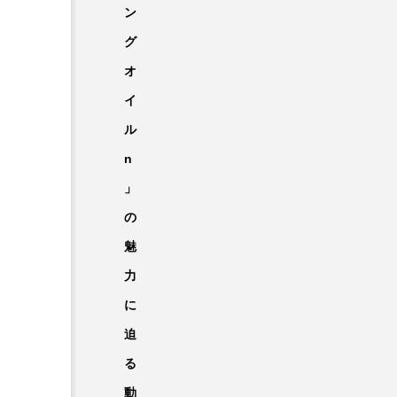
ン
グ
オ
イ
ル
n
」
の
魅
力
に
迫
る
動