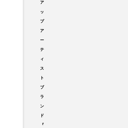
ア
ッ
プ
ア
ー
テ
ィ
ス
ト
ブ
ラ
ン
ド
『