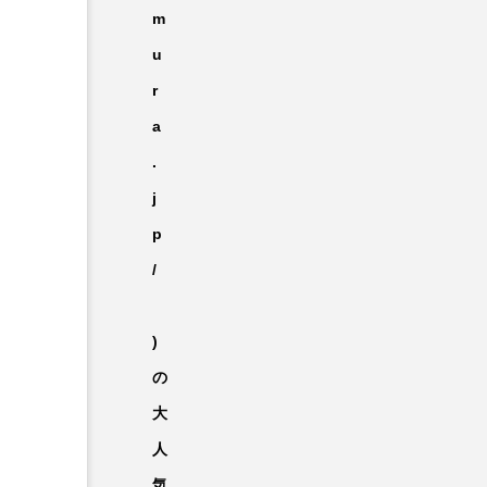
m
u
r
a
.
j
p
/
)
の
大
人
気