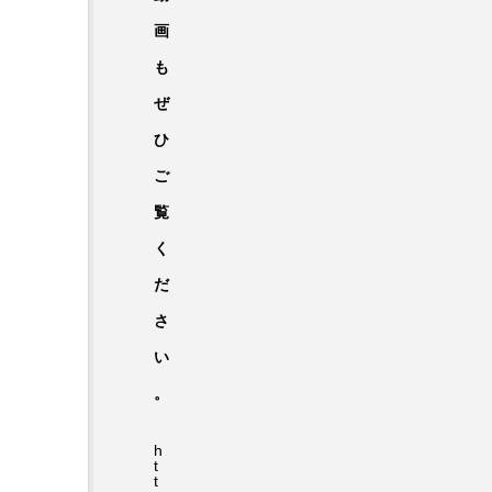
画
も
ぜ
ひ
ご
覧
く
だ
さ
い
。
h
t
t