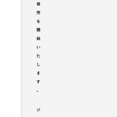
発
売
を
開
始
い
た
し
ま
す
。
ジ