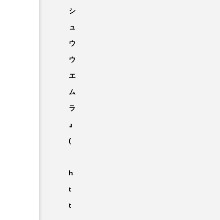
シ
ュ
ウ
ウ
エ
ム
ラ
』
(
h
t
t