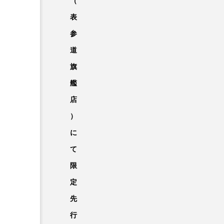
（
表
参
道
旗
艦
店
）
に
て
限
定
先
行