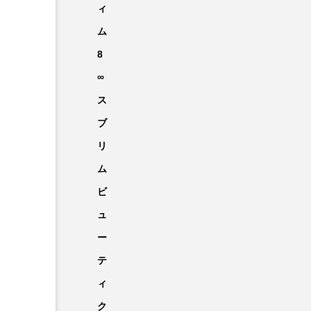
ィ
ム
8
∞
ス
ブ
リ
ム
ビ
ュ
ー
テ
ィ
ク