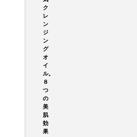
ク
レ
ン
ジ
ン
グ
オ
イ
ル。
８
つ
の
美
肌
効
果