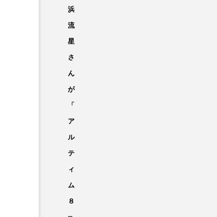
浜
流
星
さ
ん
が
「
ア
ル
テ
ィ
ム
８