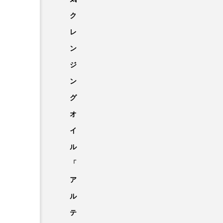
ク
レ
ン
ジ
ン
グ
オ
イ
ル
「
ア
ル
テ