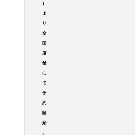
）
よ
り
全
国
店
舗
に
て
予
約
開
始
。