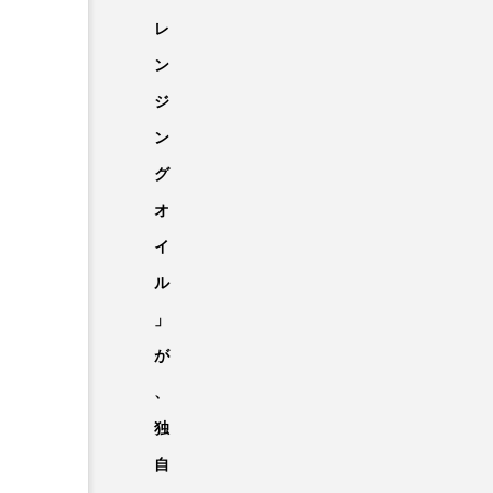
レ
ン
ジ
ン
グ
オ
イ
ル
」
が
、
独
自