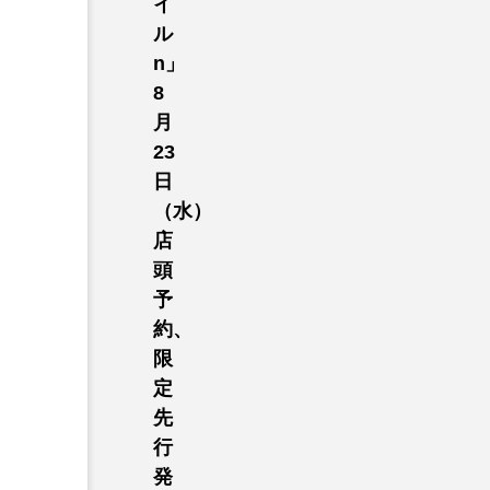
イ
ル
n」
8
月
23
日
（水）
店
頭
予
約、
限
定
先
行
発