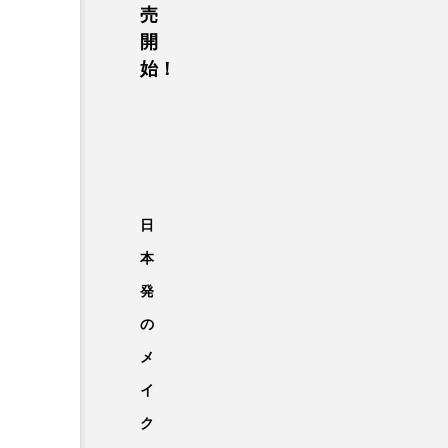
売
開
始！
日
本
発
の
メ
イ
ク