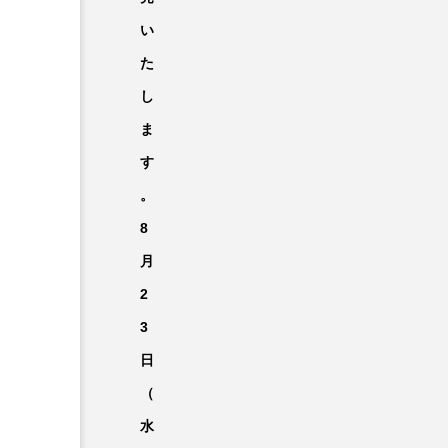
い
た
し
ま
す
。
8
月
2
3
日
（
水