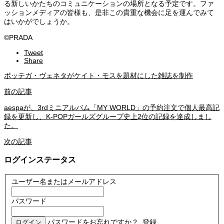
る新しいかたちのコミュニケーションの場所となる予定です。ファ
ッションメディアの皆様も、是非この貴重な機会に足を運んでみて
はいかがでしょうか。
©︎PRADA
Tweet
Share
ボッテガ・ヴェネタがケイト・モスを題材にした雑誌を制作
前の記事
aespaが、3rdミニアルバム「MY WORLD」の予約注文で個人最高記
録を更新し、K-POPガールズグループ史上2位の記録を達成しまし
た。
次の記事
ログインステータス
ユーザー名またはメールアドレス
パスワード
パスワードをお忘れですか？
登録