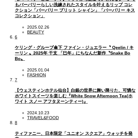
もバーバリーらしい洗練されたスタイルを叶えるリップ コレ
クション「バーバリー ブリット シャイン」「バーバリー キス
コレクション」
2025.02.26
BEAUTY
6
ケリング・グループ傘下 ファイン・ジュエラー〝 Qeelin / キ
ーリン 〟2025年 干支 「巳年」にちなんだ新作〝Snake Bo
Bo〟
2025.01.04
FASHION
7
【ウェスティンホテル仙台】白銀の世界に舞い降りた、可憐な
ホワイトスイーツを楽しむ『White Snow Afternoon Tea(ホ
ワイト スノー アフタヌーンティー)』
2024.10.23
TRAVEL&FOOD
8
ティファニー、日本限定「ユニオン スクエア」ウォッチを発