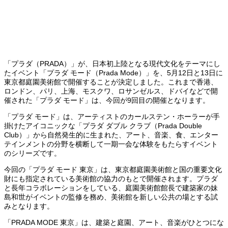
「プラダ（PRADA）」が、日本初上陸となる現代文化をテーマにし
たイベント「プラダ モード（Prada Mode）」を、5月12日と13日に
東京都庭園美術館で開催することが決定しました。これまで香港、
ロンドン、パリ、上海、モスクワ、ロサンゼルス、ドバイなどで開
催された「プラダ モード」は、今回が9回目の開催となります。
「プラダ モード」は、アーティストのカールステン・ホーラーが手
掛けたアイコニックな「プラダ ダブル クラブ（Prada Double
Club）」から自然発生的に生まれた、アート、音楽、食、エンター
テインメントの分野を横断して一期一会な体験をもたらすイベント
のシリーズです。
今回の「プラダ モード 東京」は、東京都庭園美術館と国の重要文化
財にも指定されている美術館の協力のもとで開催されます。プラダ
と長年コラボレーションをしている、庭園美術館館長で建築家の妹
島和世がイベントの監修を務め、美術館を新しい公共の場とする試
みとなります。
「PRADA MODE 東京」は、建築と庭園、アート、音楽がひとつにな