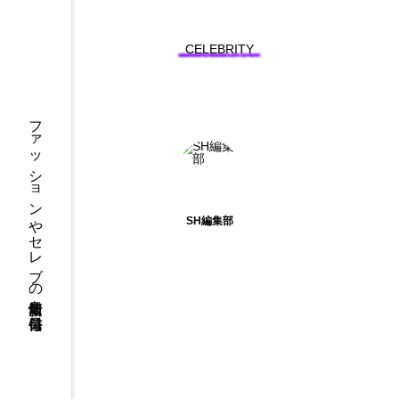
CELEBRITY
AO
Aの
ファッションやセレブの最新情報を毎日発信
ソル
ヒョ
ン
が、
LA
SH編集部
We
bシ
リー
ズフ
ェス
ティ
バル
にて