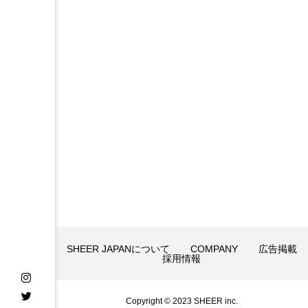
「S
um
mer
Stri
k
e」
で最
優秀
女優
賞を
受賞
しま
した
SHEER JAPANについて
COMPANY
広告掲載
採用情報
Copyright © 2023 SHEER inc.