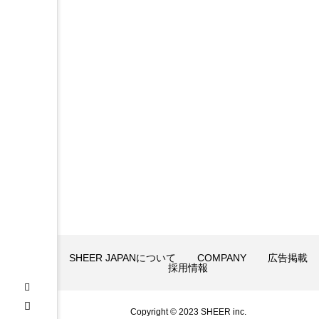
ー素
材で
開放
感溢
れる
新商
品が
9月
27
日に
販売
開
始！
SHEER JAPANについて
COMPANY
広告掲載
採用情報
Copyright © 2023 SHEER inc.