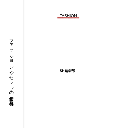
FASHION
長谷
川京
ファッションやセレブの最新情報を毎日発信
子に
よる
ラン
ジェ
リー
SH編集部
ブラ
ンド
「E
SS
b
y」
より
シア